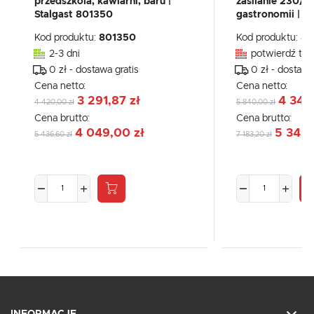
przedszkola, kawiarni, baru |
zasilanie 230/
Stalgast 801350
gastronomii | S
Kod produktu:
801350
Kod produktu:
80
2-3 dni
potwierdź tel
0 zł - dostawa gratis
0 zł - dostawa
Cena netto:
Cena netto:
3 291,87 zł
4 348
4 420,00 zł
5 840,00 zł
Cena brutto:
Cena brutto:
4 049,00 zł
5 349,
5 436,60 zł
7 183,20 zł
INFORMACJE