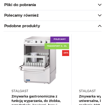
Pliki do pobrania
Polecamy również
Podobne produkty
POLECAMY
TRANSPORT 0,- ZŁ
-26%
STALGAST
STALGAST
Zmywarka gastronomiczna z
Zmywarka wypa
funkcją wyparzania, do żłobka,
uniwersalna, k