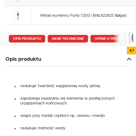
Wkład wymienny Purity C500 | Brita 822825 Stalgast
SEE REVIEWS
OPIS PRODUKTU
DANE TECHNICZNE
OPINIE O PRODUKCIE
4.7
Opis produktu
redukuje twardość węglanową wody pitnej
zapobiega osadzaniu się kamienia w podłączonych
urządzeniach końcowych
wiąże jony metali ciężkich np. ołowiu i miedzi
redukuje mętność wody