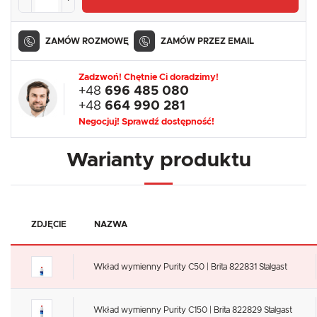
ZAMÓW ROZMOWĘ
ZAMÓW PRZEZ EMAIL
Zadzwoń! Chętnie Ci doradzimy!
+48
696 485 080
+48
664 990 281
Negocjuj! Sprawdź dostępność!
Warianty produktu
ZDJĘCIE
NAZWA
Wkład wymienny Purity C50 | Brita 822831 Stalgast
Wkład wymienny Purity C150 | Brita 822829 Stalgast