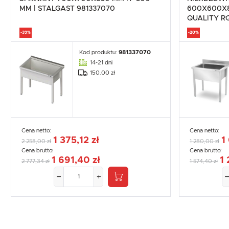
MM | STALGAST 981337070
600X600X8
QUALITY 
-39%
-20%
Kod produktu:
981337070
14-21 dni
150.00 zł
Cena netto:
Cena netto:
1 375,12 zł
1
2 258,00 zł
1 280,00 zł
Cena brutto:
Cena brutto:
1 691,40 zł
1 
2 777,34 zł
1 574,40 zł