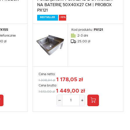
NA BATERIĘ 50X40X27 CM | PROBOX
PX121
BESTSELLER
-10%
PX155
Kod produktu:
PX121
lefonicznie
2-3 dni
00 zł
25.00 zł
Cena netto:
1 178,05 zł
1 308,94 zł
Cena brutto:
1 449,00 zł
1 610,00 zł