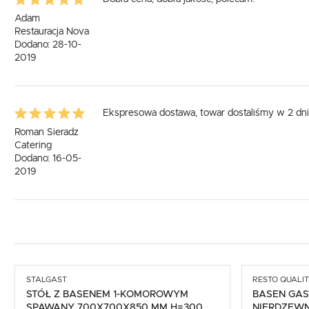
Adam
Restauracja Nova
Dodano: 28-10-
2019
Ekspresowa dostawa, towar dostaliśmy w 2 dn
Roman Sieradz
Catering
Dodano: 16-05-
2019
STALGAST
RESTO QUALI
STÓŁ Z BASENEM 1-KOMOROWYM
BASEN GA
SPAWANY 700X700X850 MM H=300
NIERDZEW