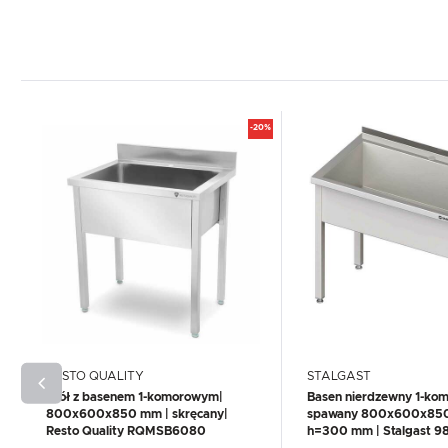
-20%
RESTO QUALITY
STALGAST
Stół z basenem 1-komorowym|
Basen nierdzewny 1-ko
800x600x850 mm | skręcany|
spawany 800x600x85
Resto Quality RQMSB6080
h=300 mm | Stalgast 