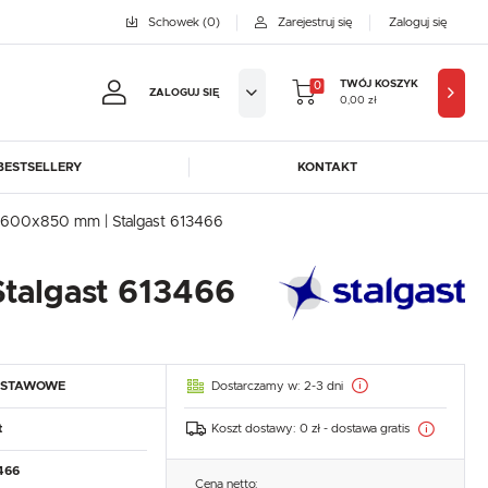
Schowek
(0)
Zarejestruj się
Zaloguj się
TWÓJ KOSZYK
0
ZALOGUJ SIĘ
0,00 zł
BESTSELLERY
KONTAKT
jestruj się
600x850 mm | Stalgast 613466
BYFAL
BREMA ICE MAKERS
KOWE KORZYŚCI:
DORA-METAL
EGAZ
talgast 613466
GASTROPRODUKT
GREDIL
ji zamówień
ICE HORIZON
INSTANCO
w
LOZAMET
LENARI
adzania swoich danych przy kolejnych zakupach
Dostarczamy w:
2-3 dni
DSTAWOWE
OHAUS
POTIS
abatów i kuponów promocyjnych
ROBOT COUPE
ROLLER GRILL
Koszt dostawy:
0 zł - dostawa gratis
t
SAYL
SCOTSMAN
J SIĘ
466
Cena netto: