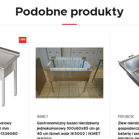
Podobne produkty
-39%
IKMET
PROBOX
morowy
Gastronomiczny basen nierdzewny
Zlew nierd
0 mm
jednokomorowy 100x60x85 cm gł.
gospodarcz
981336080
40 cm Ikmet wzór IK5002 | IKMET
baterię i z