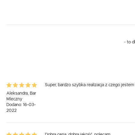
- to 
Super, bardzo szybka realizacja z czego jeste
Aleksandra, Bar
Mleczny
Dodano: 16-03-
2022
Dobra cena, dobra jakość, polecam.