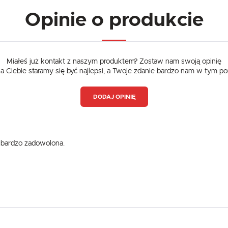
Opinie o produkcie
Miałeś już kontakt z naszym produktem? Zostaw nam swoją opinię
dla Ciebie staramy się być najlepsi, a Twoje zdanie bardzo nam w tym p
DODAJ OPINIĘ
USTAWIENIA
m bardzo zadowolona.
Szanujemy Twoją prywatność. Możesz zmienić ustawienia cookies lub zaakceptować je
wszystkie. W dowolnym momencie możesz dokonać zmiany swoich ustawień.
USTAWIENIA REGIONALNE
Niezbędne
Lokalizacja
Niezbędne pliki cookies służą do prawidłowego funkcjonowania strony internetowej i umożliwiają Ci
Polska
komfortowe korzystanie z oferowanych przez nas usług.
Pliki cookies odpowiadają na podejmowane przez Ciebie działania w celu m.in. dostosowania Twoich
Więcej
Język
ustawień preferencji prywatności, logowania czy wypełniania formularzy. Dzięki plikom cookies strona
z której korzystasz, może działać bez zakłóceń.