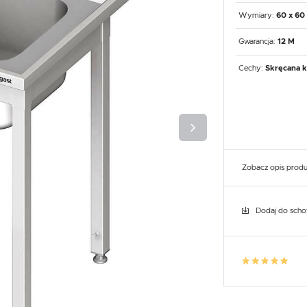
UX
WHIRLPOOL
YATO GASTRO
PROFESSIONAL
Wymiary:
60 x 60
Gwarancja:
12 M
Cechy:
Skręcana k
Zobacz opis prod
Dodaj do sch