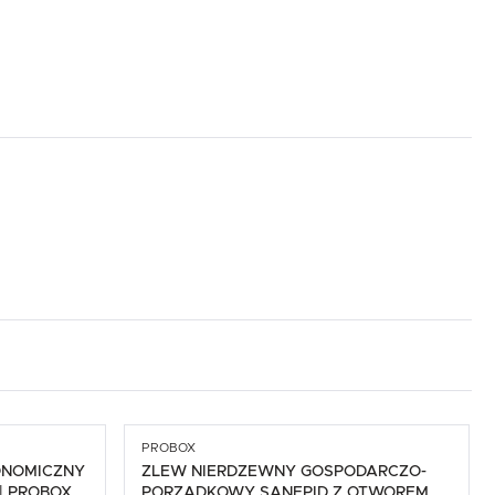
.
e
PROBOX
ONOMICZNY
ZLEW NIERDZEWNY GOSPODARCZO-
| PROBOX
PORZĄDKOWY SANEPID Z OTWOREM