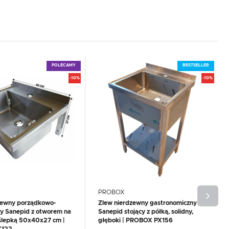
POLECAMY
BESTSELLER
-10%
-10%
PROBOX
zewny porządkowo-
Zlew nierdzewny gastronomiczny
y Sanepid z otworem na
Sanepid stojący z półką, solidny,
aślepką 50x40x27 cm |
głęboki | PROBOX PX156