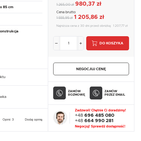
980,37 zł
1 265,00 zł
 x 85 cm
Cena brutto:
1 205,86 zł
1 555,95 zł
Najniższa cena z 30 dni przed obniżką:
1 207,77 zł
onstrukcja
DO KOSZYKA
NEGOCJUJ CENĘ
uktu
ZAMÓW
ZAMÓW
ROZMOWĘ
PRZEZ EMAIL
owka
Zadzwoń! Chętnie Ci doradzimy!
+48
696 485 080
Opinii: 3
Dodaj opinię
+48
664 990 281
Negocjuj! Sprawdź dostępność!