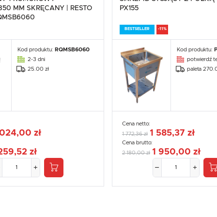
50 MM SKRĘCANY | RESTO
PX155
RQMSB6060
BESTSELLER
-11%
Kod produktu:
RQMSB6060
Kod produktu:
2-3 dni
potwierdź te
25.00 zł
paleta 270.
Cena netto:
 024,00 zł
1 585,37 zł
1 772,36 zł
Cena brutto:
259,52 zł
1 950,00 zł
2 180,00 zł