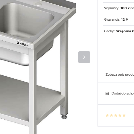
UX
WHIRLPOOL
YATO GASTRO
PROFESSIONAL
Wymiary:
100 x 6
Gwarancja:
12 M
Cechy:
Skręcana k
Zobacz opis prod
Dodaj do sch