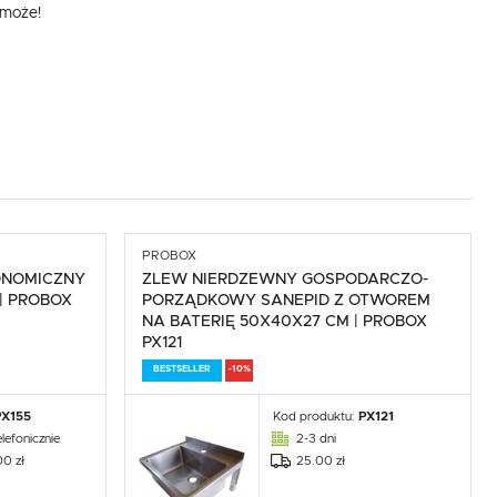
omoże!
,
PROBOX
ONOMICZNY
ZLEW NIERDZEWNY GOSPODARCZO-
| PROBOX
PORZĄDKOWY SANEPID Z OTWOREM
NA BATERIĘ 50X40X27 CM | PROBOX
PX121
BESTSELLER
-10%
.
PX155
Kod produktu:
PX121
e
lefonicznie
2-3 dni
00 zł
25.00 zł