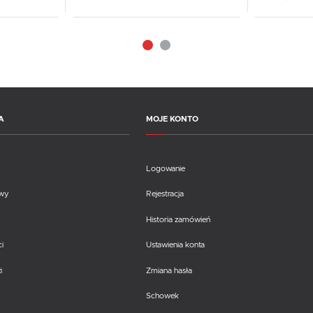
A
MOJE KONTO
Logowanie
awy
Rejestracja
Historia zamówień
i
Ustawienia konta
i
Zmiana hasła
Schowek