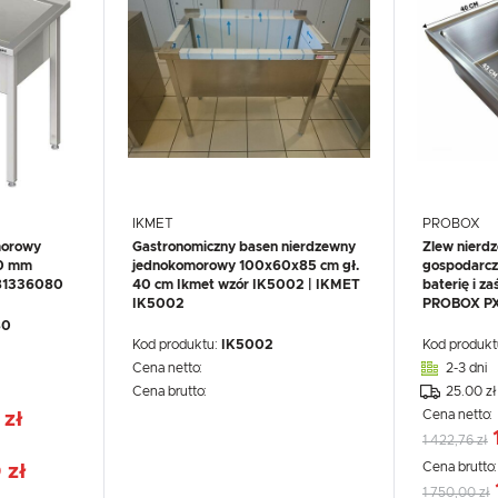
IKMET
PROBOX
morowy
Gastronomiczny basen nierdzewny
Zlew nierd
0 mm
jednokomorowy 100x60x85 cm gł.
gospodarcz
981336080
40 cm Ikmet wzór IK5002 | IKMET
baterię i z
IK5002
PROBOX P
80
Kod produktu:
IK5002
Kod produkt
Cena netto:
2-3 dni
Cena brutto:
25.00 zł
Cena netto:
 zł
1 422,76 zł
WIĘCEJ
Cena brutto
 zł
1 750,00 zł