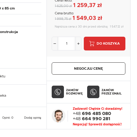
Cena netto:
1 259,37 zł
1 625,00 zł
0 x 85 cm
Cena brutto:
1 549,03 zł
1 998,75 zł
Najniższa cena z 30 dni przed obniżką:
1 547,12 zł
onstrukcja
DO KOSZYKA
NEGOCJUJ CENĘ
uktu
ZAMÓW
ZAMÓW
ROZMOWĘ
PRZEZ EMAIL
owka
Zadzwoń! Chętnie Ci doradzimy!
+48
696 485 080
Opinii: 0
Dodaj opinię
+48
664 990 281
Negocjuj! Sprawdź dostępność!