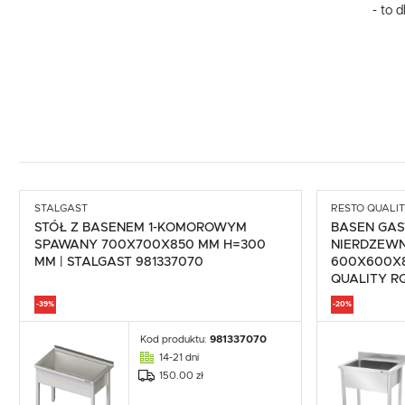
- to 
STALGAST
RESTO QUALI
STÓŁ Z BASENEM 1-KOMOROWYM
BASEN GA
SPAWANY 700X700X850 MM H=300
NIERDZEW
MM | STALGAST 981337070
600X600X8
QUALITY 
-39%
-20%
Kod produktu:
981337070
14-21 dni
150.00 zł