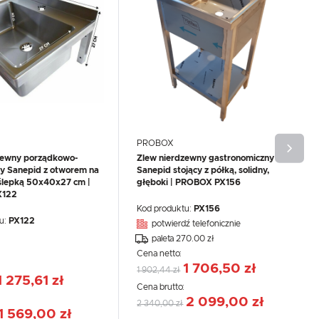
PROBOX
zewny porządkowo-
Zlew nierdzewny gastronomiczny
y Sanepid z otworem na
Sanepid stojący z półką, solidny,
aślepką 50x40x27 cm |
głęboki | PROBOX PX156
X122
Kod produktu:
PX156
u:
PX122
potwierdź telefonicznie
paleta 270.00 zł
Cena netto:
1 706,50 zł
1 902,44 zł
1 275,61 zł
Cena brutto:
:
2 099,00 zł
2 340,00 zł
1 569,00 zł