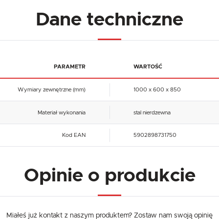
Dane techniczne
PARAMETR
WARTOŚĆ
Wymiary zewnętrzne (mm)
1000 x 600 x 850
Materiał wykonania
stal nierdzewna
Kod EAN
5902898731750
Opinie o produkcie
USTAWIENIA
Szanujemy Twoją prywatność. Możesz zmienić ustawienia cookies lub zaakceptować je
Miałeś już kontakt z naszym produktem? Zostaw nam swoją opinię