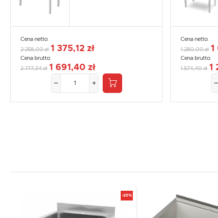
Cena netto:
Cena netto:
1 375,12 zł
1
2 258,00 zł
1 280,00 zł
Cena brutto:
Cena brutto:
1 691,40 zł
1 
2 777,34 zł
1 574,40 zł
-20%