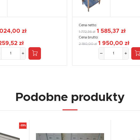
naszych partnerów.
Promocyjne pliki cookies służą do prezentowania Ci naszych komunikatów na podstawie analizy
Więcej
Twoich upodobań oraz Twoich zwyczajów dotyczących przeglądanej witryny internetowej. Treści
promocyjne mogą pojawić się na stronach podmiotów trzecich lub firm będących naszymi partnerami
oraz innych dostawców usług. Firmy te działają w charakterze pośredników prezentujących nasze
treści w postaci wiadomości, ofert, komunikatów mediów społecznościowych.
Cena netto:
 024,00 zł
1 585,37 zł
1 772,36 zł
Cena brutto:
259,52 zł
1 950,00 zł
2 180,00 zł
Podobne produkty
-39%