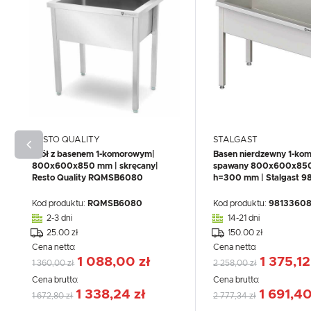
RESTO QUALITY
STALGAST
Stół z basenem 1-komorowym|
Basen nierdzewny 1-ko
800x600x850 mm | skręcany|
spawany 800x600x85
Resto Quality RQMSB6080
h=300 mm | Stalgast 
Kod produktu:
RQMSB6080
Kod produktu:
9813360
2-3 dni
14-21 dni
25.00 zł
150.00 zł
Cena netto:
Cena netto:
1 088,00 zł
1 375,12
1 360,00 zł
2 258,00 zł
Cena brutto:
Cena brutto:
1 338,24 zł
1 691,40
1 672,80 zł
2 777,34 zł