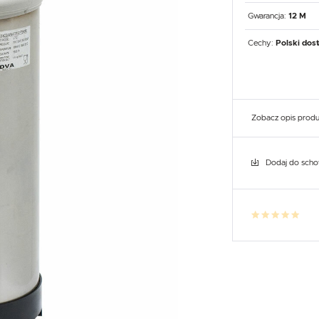
UX
WHIRLPOOL
YATO GASTRO
PROFESSIONAL
Gwarancja:
12 M
Cechy:
Polski dos
Zobacz opis prod
Dodaj do sch