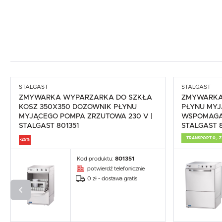
STALGAST
STALGAST
ZMYWARKA WYPARZARKA DO SZKŁA
ZMYWARKA
KOSZ 350X350 DOZOWNIK PŁYNU
PŁYNU MYJ
MYJĄCEGO POMPA ZRZUTOWA 230 V |
WSPOMAGA
STALGAST 801351
STALGAST 8
TRANSPORT 0,- Z
-25%
Kod produktu:
801351
potwierdź telefonicznie
0 zł - dostawa gratis