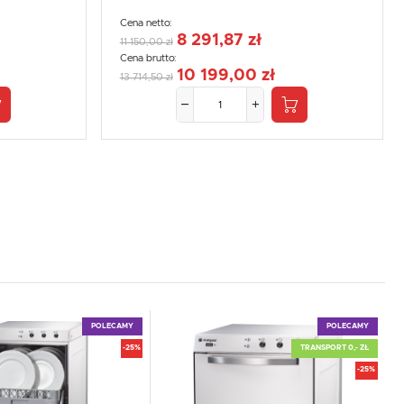
Cena netto:
8 291,87 zł
11 150,00 zł
Cena brutto:
10 199,00 zł
13 714,50 zł
POLECAMY
POLECAMY
-25%
TRANSPORT 0,- ZŁ
-25%