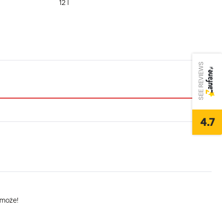
12 l
SEE REVIEWS
4.7
omoże!