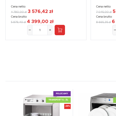
Cena netto:
Cena netto:
3 576,42 zł
5
4 780,00 zł
7 045,00 zł
Cena brutto:
Cena brutto:
4 399,00 zł
6
5 879,40 zł
8 665,35 zł
POLECAMY
TRANSPORT 0,- ZŁ
-26%