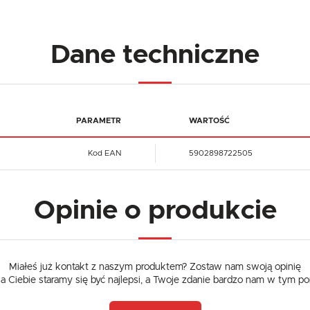
Dane techniczne
PARAMETR
WARTOŚĆ
Kod EAN
5902898722505
Opinie o produkcie
USTAWIENIA
Miałeś już kontakt z naszym produktem? Zostaw nam swoją opinię
dla Ciebie staramy się być najlepsi, a Twoje zdanie bardzo nam w tym p
Szanujemy Twoją prywatność. Możesz zmienić ustawienia cookies lub zaakceptować je
wszystkie. W dowolnym momencie możesz dokonać zmiany swoich ustawień.
USTAWIENIA REGIONALNE