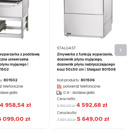
STALGAST
yparzarka z podstawą
Zmywarka z funkcją wyparzania,
czna uniwersalna
dozownik płynu myjącego,
płynu myjącego |
dozownik płynu nabłyszczającego
01502
kosz 50x50 cm | Stalgast 801506
u:
801502
Kod produktu:
801506
ź telefonicznie
potwierdź telefonicznie
stawa gratis
0 zł - dostawa gratis
Cena netto:
4 958,54 zł
4 592,68 zł
6 150,00 zł
:
Cena brutto:
6 099,00 zł
5 649,00 zł
7 564,50 zł