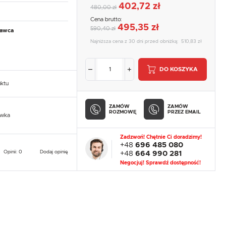
402,72 zł
480,00 zł
Cena brutto:
495,35 zł
590,40 zł
tawca
Najniższa cena z 30 dni przed obniżką:
510,83 zł
DO KOSZYKA
uktu
ZAMÓW
ZAMÓW
ROZMOWĘ
PRZEZ EMAIL
owka
Zadzwoń! Chętnie Ci doradzimy!
+48
696 485 080
Opinii: 0
Dodaj opinię
+48
664 990 281
Negocjuj! Sprawdź dostępność!