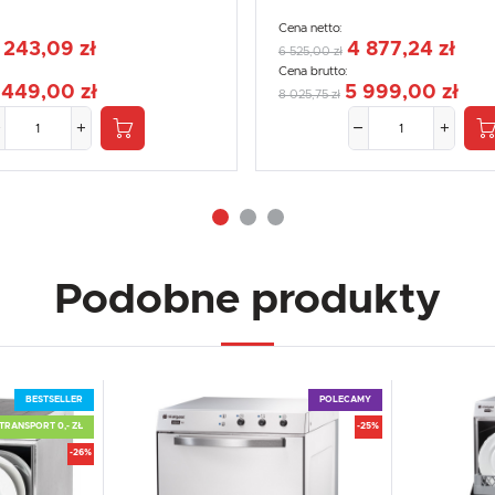
Promocyjne pliki cookies służą do prezentowania Ci naszych komunikatów na podstawie analizy
Więcej
Twoich upodobań oraz Twoich zwyczajów dotyczących przeglądanej witryny internetowej. Treści
Cena netto:
promocyjne mogą pojawić się na stronach podmiotów trzecich lub firm będących naszymi partnerami
oraz innych dostawców usług. Firmy te działają w charakterze pośredników prezentujących nasze
 243,09 zł
4 877,24 zł
6 525,00 zł
treści w postaci wiadomości, ofert, komunikatów mediów społecznościowych.
Cena brutto:
 449,00 zł
5 999,00 zł
8 025,75 zł
Podobne produkty
BESTSELLER
POLECAMY
TRANSPORT 0,- ZŁ
-25%
-26%