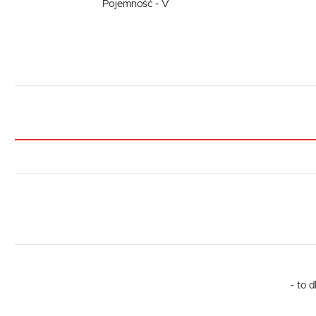
Pojemność - V
- to 