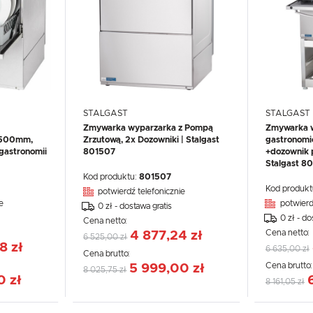
STALGAST
STALGAST
Zmywarka wyparzarka z Pompą
Zmywarka w
x500mm,
Zrzutową, 2x Dozowniki | Stalgast
gastronomi
gastronomii
801507
+dozownik 
Stalgast 8
Kod produktu:
801507
Kod produkt
potwierdź telefonicznie
e
potwierd
0 zł - dostawa gratis
0 zł - do
Cena netto:
Cena netto:
4 877,24 zł
6 525,00 zł
8 zł
6 635,00 zł
Cena brutto:
Cena brutto
5 999,00 zł
8 025,75 zł
0 zł
8 161,05 zł