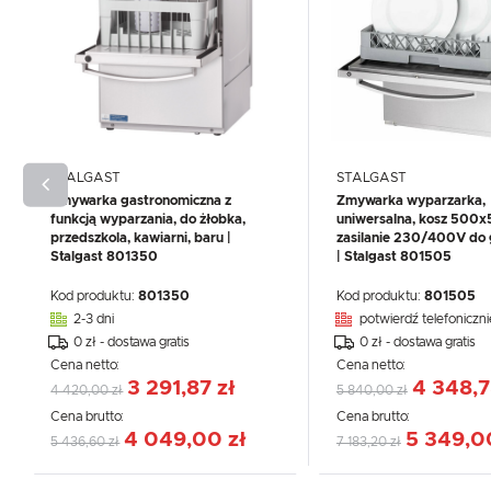
STALGAST
STALGAST
Zmywarka gastronomiczna z
Zmywarka wyparzarka,
funkcją wyparzania, do żłobka,
uniwersalna, kosz 500
przedszkola, kawiarni, baru |
zasilanie 230/400V do 
Stalgast 801350
| Stalgast 801505
Kod produktu:
801350
Kod produktu:
801505
2-3 dni
potwierdź telefoniczni
0 zł - dostawa gratis
0 zł - dostawa gratis
Cena netto:
Cena netto:
3 291,87 zł
4 348,7
4 420,00 zł
5 840,00 zł
Cena brutto:
Cena brutto:
4 049,00 zł
5 349,0
5 436,60 zł
7 183,20 zł