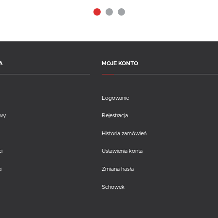
A
MOJE KONTO
Logowanie
awy
Rejestracja
Historia zamówień
i
Ustawienia konta
i
Zmiana hasła
Schowek