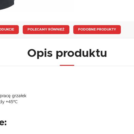
ODUKCIE
POLECAMY RÓWNIEŻ
PODOBNE PRODUKTY
Opis produktu
 pracę grzałek
ody +45°C
e: