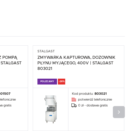
,
STALGAST
Z POMPĄ
ZMYWARKA KAPTUROWA, DOZOWNIK
 STALGAST
PŁYNU MYJĄCEGO, 400V | STALGAST
803021
POLECAMY
-26%
801507
Kod produktu:
803021
lefonicznie
potwierdź telefonicznie
.
wa gratis
0 zł - dostawa gratis
e