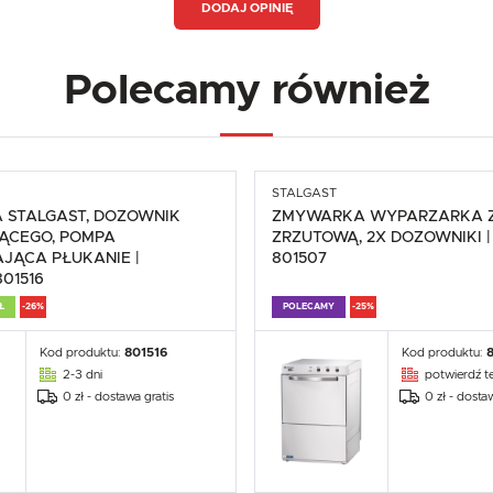
DODAJ OPINIĘ
Niezbędne
Lokalizacja
Niezbędne pliki cookies służą do prawidłowego funkcjonowania strony internetowej i umożliwiają Ci
Polska
Polecamy również
komfortowe korzystanie z oferowanych przez nas usług.
Pliki cookies odpowiadają na podejmowane przez Ciebie działania w celu m.in. dostosowania Twoich
Więcej
Język
ustawień preferencji prywatności, logowania czy wypełniania formularzy. Dzięki plikom cookies strona
z której korzystasz, może działać bez zakłóceń.
polski
Funkcjonalne i personalizacyjne
Waluta
STALGAST
Tego typu pliki cookies umożliwiają stronie internetowej zapamiętanie wprowadzonych przez Ciebie
 STALGAST, DOZOWNIK
ZMYWARKA WYPARZARKA 
Polski złoty (PLN)
ustawień oraz personalizację określonych funkcjonalności czy prezentowanych treści.
ĄCEGO, POMPA
ZRZUTOWĄ, 2X DOZOWNIKI |
Dzięki tym plikom cookies możemy zapewnić Ci większy komfort korzystania z funkcjonalności naszej
Więcej
strony poprzez dopasowanie jej do Twoich indywidualnych preferencji. Wyrażenie zgody na
JĄCA PŁUKANIE |
801507
funkcjonalne i personalizacyjne pliki cookies gwarantuje dostępność większej ilości funkcji na stronie.
01516
ZAPISZ
Ł
-26%
POLECAMY
-25%
Analityczne
ZAPISZ WYBRANE
Analityczne pliki cookies pomagają nam rozwijać się i dostosowywać do Twoich potrzeb.
Kod produktu:
801516
Kod produktu:
Cookies analityczne pozwalają na uzyskanie informacji w zakresie wykorzystywania witryny
Więcej
internetowej, miejsca oraz częstotliwości, z jaką odwiedzane są nasze serwisy www. Dane pozwalają
2-3 dni
potwierdź te
ZEZWÓL NA WSZYSTKIE
nam na ocenę naszych serwisów internetowych pod względem ich popularności wśród użytkowników
0 zł - dostawa gratis
0 zł - dosta
Zgromadzone informacje są przetwarzane w formie zanonimizowanej. Wyrażenie zgody na analityczn
pliki cookies gwarantuje dostępność wszystkich funkcjonalności.
Reklamowe
Dzięki reklamowym plikom cookies prezentujemy Ci najciekawsze informacje i aktualności na stronach
naszych partnerów.