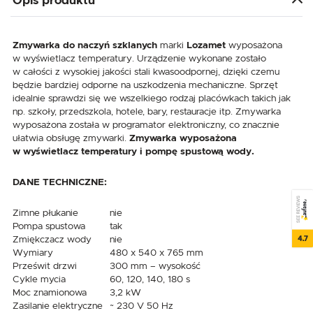
Opis produktu
Zmywarka do naczyń szklanych
marki
Lozamet
wyposażona
w wyświetlacz temperatury. Urządzenie wykonane zostało
w całości z wysokiej jakości stali kwasoodpornej, dzięki czemu
będzie bardziej odporne na uszkodzenia mechaniczne. Sprzęt
idealnie sprawdzi się we wszelkiego rodzaj placówkach takich jak
np. szkoły, przedszkola, hotele, bary, restauracje itp. Zmywarka
wyposażona została w programator elektroniczny, co znacznie
ułatwia obsługę zmywarki.
Zmywarka wyposażona
w wyświetlacz temperatury i pompę spustową wody.
DANE TECHNICZNE:
SEE REVIEWS
Zimne płukanie
nie
Pompa spustowa
tak
4.7
Zmiękczacz wody
nie
Wymiary
480 x 540 x 765 mm
Prześwit drzwi
300 mm – wysokość
Cykle mycia
60, 120, 140, 180 s
Moc znamionowa
3,2 kW
Zasilanie elektryczne
~ 230 V 50 Hz