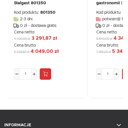
Stalgast 801350
gastronomii | S
Kod produktu:
801350
Kod produktu:
80
2-3 dni
potwierdź tel
0 zł - dostawa gratis
0 zł - dostawa
Cena netto:
Cena netto:
3 291,87 zł
4 348
4 420,00 zł
5 840,00 zł
Cena brutto:
Cena brutto:
4 049,00 zł
5 349,
5 436,60 zł
7 183,20 zł
INFORMACJE