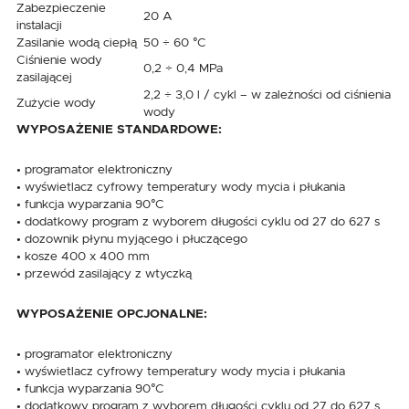
Zabezpieczenie
20 A
instalacji
Zasilanie wodą ciepłą
50 ÷ 60 °C
Ciśnienie wody
0,2 ÷ 0,4 MPa
zasilającej
2,2 ÷ 3,0 l / cykl – w zależności od ciśnienia
Zużycie wody
wody
WYPOSAŻENIE STANDARDOWE:
• programator elektroniczny
• wyświetlacz cyfrowy temperatury wody mycia i płukania
• funkcja wyparzania 90°C
• dodatkowy program z wyborem długości cyklu od 27 do 627 s
• dozownik płynu myjącego i płuczącego
• kosze 400 x 400 mm
• przewód zasilający z wtyczką
WYPOSAŻENIE OPCJONALNE:
• programator elektroniczny
• wyświetlacz cyfrowy temperatury wody mycia i płukania
• funkcja wyparzania 90°C
• dodatkowy program z wyborem długości cyklu od 27 do 627 s