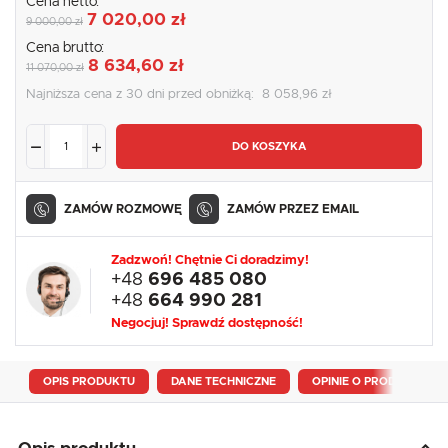
Cena netto:
7 020,00 zł
9 000,00 zł
Cena brutto:
8 634,60 zł
11 070,00 zł
Najniższa cena z 30 dni przed obniżką:
8 058,96 zł
DO KOSZYKA
ZAMÓW ROZMOWĘ
ZAMÓW PRZEZ EMAIL
Zadzwoń! Chętnie Ci doradzimy!
+48
696 485 080
+48
664 990 281
Negocjuj! Sprawdź dostępność!
OPIS PRODUKTU
DANE TECHNICZNE
OPINIE O PRODUKCIE