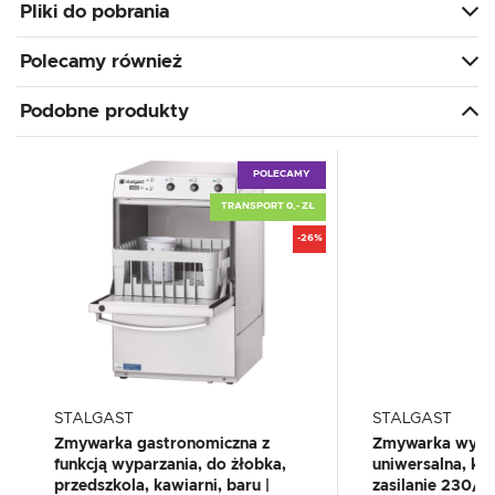
Pliki do pobrania
Polecamy również
Podobne produkty
POLECAMY
TRANSPORT 0,- ZŁ
-26%
STALGAST
STALGAST
Zmywarka gastronomiczna z
Zmywarka wypa
funkcją wyparzania, do żłobka,
uniwersalna, k
przedszkola, kawiarni, baru |
zasilanie 230/