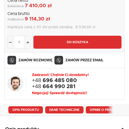
Cena netto:
7 410,00 zł
9 500,00 zł
Cena brutto:
9 114,30 zł
11 685,00 zł
Najniższa cena z 30 dni przed obniżką:
8 538,66 zł
DO KOSZYKA
ZAMÓW ROZMOWĘ
ZAMÓW PRZEZ EMAIL
Zadzwoń! Chętnie Ci doradzimy!
+48
696 485 080
+48
664 990 281
Negocjuj! Sprawdź dostępność!
OPIS PRODUKTU
DANE TECHNICZNE
OPINIE O PRODUKCIE