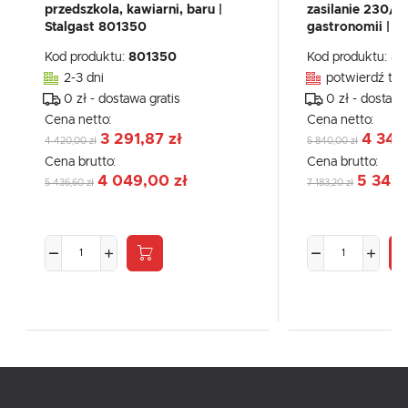
przedszkola, kawiarni, baru |
zasilanie 230/
Stalgast 801350
gastronomii | S
Kod produktu:
801350
Kod produktu:
80
2-3 dni
potwierdź tel
0 zł - dostawa gratis
0 zł - dostawa
Cena netto:
Cena netto:
3 291,87 zł
4 348
4 420,00 zł
5 840,00 zł
Cena brutto:
Cena brutto:
4 049,00 zł
5 349,
5 436,60 zł
7 183,20 zł