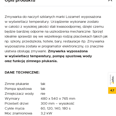
Opis produktu
Zmywarka do naczyń szklanych marki Lozamet wyposażona
w wyświetlacz temperatury. Urządzenie wykonane zostało
w całości z wysokiej jakości stali kwasoodpornej, dzięki czemu
będzie bardziej odporne na uszkodzenia mechaniczne. Sprzęt
idealnie sprawdzi się we wszelkiego rodzaj placówkach takich jak
np. szkoły, przedszkola, hotele, bary, restauracje itp. Zmywarka
wyposażona została w programator elektroniczny, co znacznie
ułatwia obsługę zmywarki.
Zmywarka wyposażona
w wyświetlacz temperatury, pompę spustową wody
oraz funkcję zimnego płukania.
DANE TECHNICZNE:
SEE REVIEWS
Zimne płukanie
tak
Pompa spustowa
tak
4.7
Zmiękczacz wody
nie
Wymiary
480 x 540 x 765 mm
Prześwit drzwi
300 mm – wysokość
Cykle mycia
60, 120, 140, 180 s
Moc znamionowa
3,2 kW