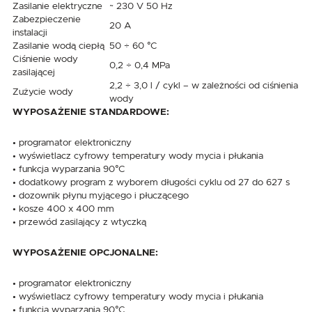
Zasilanie elektryczne
~ 230 V 50 Hz
Zabezpieczenie
20 A
instalacji
Zasilanie wodą ciepłą
50 ÷ 60 °C
Ciśnienie wody
0,2 ÷ 0,4 MPa
zasilającej
2,2 ÷ 3,0 l / cykl – w zależności od ciśnienia
Zużycie wody
wody
WYPOSAŻENIE STANDARDOWE:
• programator elektroniczny
• wyświetlacz cyfrowy temperatury wody mycia i płukania
• funkcja wyparzania 90°C
• dodatkowy program z wyborem długości cyklu od 27 do 627 s
• dozownik płynu myjącego i płuczącego
• kosze 400 x 400 mm
• przewód zasilający z wtyczką
WYPOSAŻENIE OPCJONALNE:
• programator elektroniczny
• wyświetlacz cyfrowy temperatury wody mycia i płukania
• funkcja wyparzania 90°C