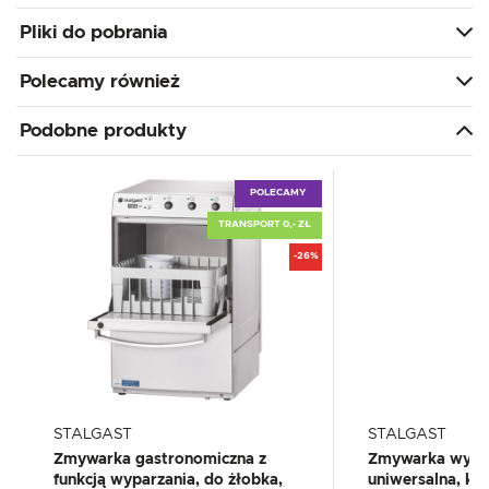
Pliki do pobrania
Polecamy również
Podobne produkty
POLECAMY
TRANSPORT 0,- ZŁ
-26%
STALGAST
STALGAST
Zmywarka gastronomiczna z
Zmywarka wypa
funkcją wyparzania, do żłobka,
uniwersalna, k