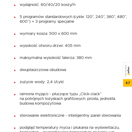
wydajność: 60/40/20 koszy/h
5 programów standardowych (cykle: 120”, 240”, 360”, 480”,
600”) + 3 programy specjalne
wymiary kosza: 500 x 600 mm
wysokość otworu drzwi: 405 mm
maksymalna wysokość talerza: 380 mm
SEE REVIEWS
dwupłaszczowa obudowa
zużycie wody: 2,4 l/cykl
4.7
ramiona myjąco - płuczące typu „Click-clack”
na potrójnych łożyskach grafitowych: prosta, jednolita
budowa kompozytowa
sterowanie elektroniczne - inteligentny panel sterowania
podgląd temperatury mycia i płukania na wyświetlaczu,