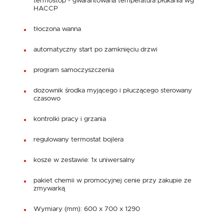
termostop - gwarantowana temperatura płukania wg
HACCP
tłoczona wanna
automatyczny start po zamknięciu drzwi
program samoczyszczenia
dozownik środka myjącego i płuczącego sterowany
czasowo
kontrolki pracy i grzania
regulowany termostat bojlera
kosze w zestawie: 1x uniwersalny
pakiet chemii w promocyjnej cenie przy zakupie ze
zmywarką
Wymiary (mm): 600 x 700 x 1290