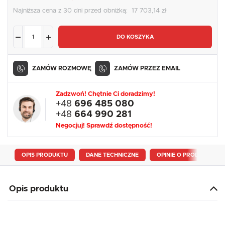
Najniższa cena z 30 dni przed obniżką:
17 703,14 zł
DO KOSZYKA
ZAMÓW ROZMOWĘ
ZAMÓW PRZEZ EMAIL
Zadzwoń! Chętnie Ci doradzimy!
+48
696 485 080
+48
664 990 281
Negocjuj! Sprawdź dostępność!
OPIS PRODUKTU
DANE TECHNICZNE
OPINIE O PRODUKCIE
Opis produktu