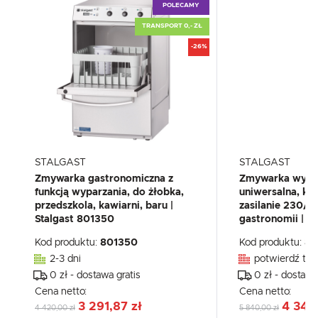
POLECAMY
TRANSPORT 0,- ZŁ
-26%
STALGAST
STALGAST
Zmywarka gastronomiczna z
Zmywarka wypa
funkcją wyparzania, do żłobka,
uniwersalna, k
przedszkola, kawiarni, baru |
zasilanie 230/
Stalgast 801350
gastronomii | S
Kod produktu:
801350
Kod produktu:
80
2-3 dni
potwierdź tel
0 zł - dostawa gratis
0 zł - dostawa
Cena netto:
Cena netto:
3 291,87 zł
4 348
4 420,00 zł
5 840,00 zł