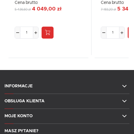
Cena brutto:
Cena brutto:
4 049,00 zł
5 349,
5 436,60 zł
7 183,20 zł
INFORMACJE
OBSŁUGA KLIENTA
MOJE KONTO
MASZ PYTANIE?