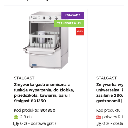
POLECAMY
TRANSPORT 0,- ZŁ
-26%
STALGAST
STALGAST
Zmywarka gastronomiczna z
Zmywarka wypa
funkcją wyparzania, do żłobka,
uniwersalna, k
przedszkola, kawiarni, baru |
zasilanie 230/
Stalgast 801350
gastronomii | S
Kod produktu:
801350
Kod produktu:
80
2-3 dni
potwierdź tel
0 zł - dostawa gratis
0 zł - dostawa