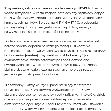
Zmywarka gastronomiczna do szkła i naczyń NT42
to bardzo
ważne urządzenie w restauracjach, hotelach czy szpitalach, dające
możliwość błyskawicznego i dokładnego mycia szkła, porcelany
i mniejszych garnków. Sprzęt marki RM GASTRO, producenta
profesjonalnych urządzeń gastronomicznych to gwarancja
najwyższej jakości, ekonomiczności i cichej pracy.
Dodatkowo wykonanie nierdzewne sprawia, że zmywarka jest
bardzo solidna, odporna na różnego rodzaju uszkodzenia
mechaniczne oraz łatwa w zachowaniu czystości. Konstrukcja drzwi
i ścian
profesjonalnej zmywarki do szkła i naczyń
jest
dwupłaszczowa, wanna natomiast posiada tłoczone dno
i wyposażona jest w filtr pełnowymiarowy o dużym rozmiarze ze
stali nierdzewnej, dzięki czemu zapchanie go przez resztki
jedzenia jest mało prawdopodobne.
Niezawodny i łatwy w użyciu panel sterujący z czterema
przyciskami oraz 4-znakowym wyświetlaczem LED zawiera
starannie dobrane kombinacje symboli graficznych i kolorów, dzięki
czemu wyraźnie przedstawia o aktualnej pracy zmywarki
oraz postępie cyklu mycia. Panel ProScreen umożliwia ustawienie
temperatury wody wanny i bojlera, a także ilości płynu myjącego