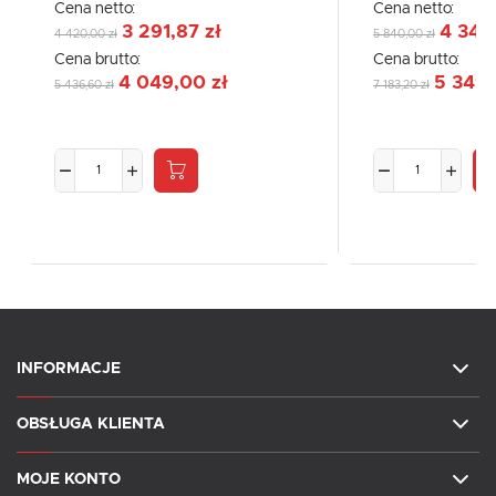
Cena netto:
Cena netto:
3 291,87 zł
4 348
4 420,00 zł
5 840,00 zł
Cena brutto:
Cena brutto:
4 049,00 zł
5 349,
5 436,60 zł
7 183,20 zł
INFORMACJE
OBSŁUGA KLIENTA
MOJE KONTO