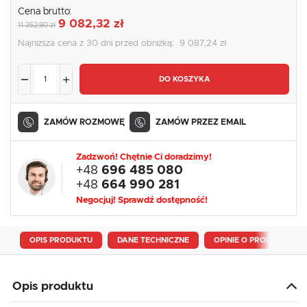
Cena brutto:
9 082,32 zł
11 352,90 zł
Najniższa cena z 30 dni przed obniżką:
9 087,24 zł
DO KOSZYKA
ZAMÓW ROZMOWĘ
ZAMÓW PRZEZ EMAIL
Zadzwoń! Chętnie Ci doradzimy!
+48
696 485 080
+48
664 990 281
Negocjuj! Sprawdź dostępność!
OPIS PRODUKTU
DANE TECHNICZNE
OPINIE O PRODUKCIE
Opis produktu