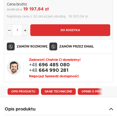
Cena brutto:
19 197,84 zł
23 997,30 zł
Najniższa cena z 30 dni przed obniżką:
19 001,04 zł
DO KOSZYKA
ZAMÓW ROZMOWĘ
ZAMÓW PRZEZ EMAIL
Zadzwoń! Chętnie Ci doradzimy!
+48
696 485 080
+48
664 990 281
Negocjuj! Sprawdź dostępność!
OPIS PRODUKTU
DANE TECHNICZNE
OPINIE O PRODUKCIE
Opis produktu