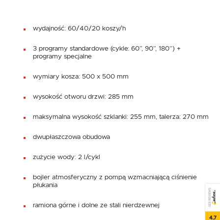
wydajność: 60/40/20 koszy/h
3 programy standardowe (cykle: 60”, 90”, 180”) +
programy specjalne
wymiary kosza: 500 x 500 mm
wysokość otworu drzwi: 285 mm
maksymalna wysokość szklanki: 255 mm, talerza: 270 mm
dwupłaszczowa obudowa
zużycie wody: 2 l/cykl
bojler atmosferyczny z pompą wzmacniającą ciśnienie
płukania
SEE REVIEWS
ramiona górne i dolne ze stali nierdzewnej
4.7