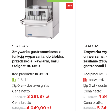
-26%
STALGAST
STALGAST
Zmywarka gastronomiczna z
Zmywarka wypa
funkcją wyparzania, do żłobka,
uniwersalna, k
przedszkola, kawiarni, baru |
zasilanie 230/
Stalgast 801350
gastronomii | S
Kod produktu:
801350
Kod produktu:
80
2-3 dni
potwierdź tel
0 zł - dostawa gratis
0 zł - dostawa
Cena netto:
Cena netto:
3 291,87 zł
4 348
4 420,00 zł
5 840,00 zł
Cena brutto:
Cena brutto:
4 049,00 zł
5 349,
5 436,60 zł
7 183,20 zł