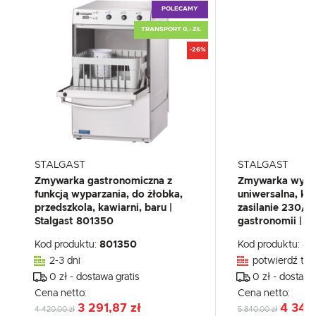
POLECAMY
TRANSPORT 0,- ZŁ
-26%
STALGAST
STALGAST
Zmywarka gastronomiczna z
Zmywarka wypa
funkcją wyparzania, do żłobka,
uniwersalna, k
przedszkola, kawiarni, baru |
zasilanie 230/
Stalgast 801350
gastronomii | S
Kod produktu:
801350
Kod produktu:
80
2-3 dni
potwierdź tel
0 zł - dostawa gratis
0 zł - dostawa
Cena netto:
Cena netto:
3 291,87 zł
4 348
4 420,00 zł
5 840,00 zł