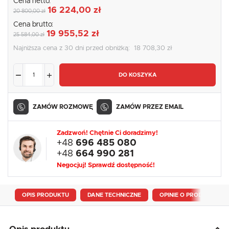
Cena netto:
16 224,00 zł
20 800,00 zł
Cena brutto:
19 955,52 zł
25 584,00 zł
Najniższa cena z 30 dni przed obniżką:
18 708,30 zł
DO KOSZYKA
ZAMÓW ROZMOWĘ
ZAMÓW PRZEZ EMAIL
Zadzwoń! Chętnie Ci doradzimy!
+48
696 485 080
+48
664 990 281
Negocjuj! Sprawdź dostępność!
OPIS PRODUKTU
DANE TECHNICZNE
OPINIE O PRODUKCIE