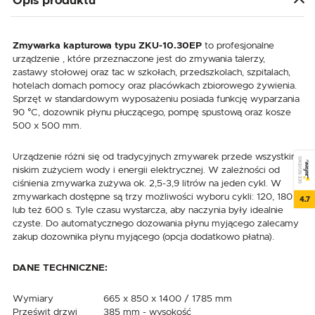
Opis produktu
Zmywarka kapturowa typu ZKU-10.30EP
to profesjonalne
urządzenie , które przeznaczone jest do zmywania talerzy,
zastawy stołowej oraz tac w szkołach, przedszkolach, szpitalach,
hotelach domach pomocy oraz placówkach zbiorowego żywienia.
Sprzęt w standardowym wyposażeniu posiada funkcję wyparzania
90 °C, dozownik płynu płuczącego, pompę spustową oraz kosze
500 x 500 mm.
Urządzenie różni się od tradycyjnych zmywarek przede wszystkim
SEE REVIEWS
niskim zużyciem wody i energii elektrycznej. W zależności od
ciśnienia zmywarka zużywa ok. 2,5-3,9 litrów na jeden cykl. W
zmywarkach dostępne są trzy możliwości wyboru cykli: 120, 180
4.7
lub też 600 s. Tyle czasu wystarcza, aby naczynia były idealnie
czyste. Do automatycznego dozowania płynu myjącego zalecamy
zakup dozownika płynu myjącego (opcja dodatkowo płatna).
DANE TECHNICZNE:
Wymiary
665 x 850 x 1400 / 1785 mm
Prześwit drzwi
385 mm - wysokość