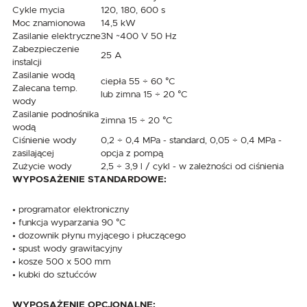
Cykle mycia
120, 180, 600 s
Moc znamionowa
14,5 kW
Zasilanie elektryczne
3N ~400 V 50 Hz
Zabezpieczenie
25 A
instalcji
Zasilanie wodą
ciepła 55 ÷ 60 °C
Zalecana temp.
lub zimna 15 ÷ 20 °C
wody
Zasilanie podnośnika
zimna 15 ÷ 20 °C
wodą
Ciśnienie wody
0,2 ÷ 0,4 MPa - standard, 0,05 ÷ 0,4 MPa -
zasilającej
opcja z pompą
Zużycie wody
2,5 ÷ 3,9 l / cykl - w zależności od ciśnienia
WYPOSAŻENIE STANDARDOWE:
• programator elektroniczny
• funkcja wyparzania 90 °C
• dozownik płynu myjącego i płuczącego
• spust wody grawitacyjny
• kosze 500 x 500 mm
• kubki do sztućców
WYPOSAŻENIE OPCJONALNE: