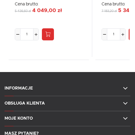
Cena brutto:
Cena brutto:
4 049,00 zł
5 349,
5 436,60 zł
7 183,20 zł
INFORMACJE
OBSŁUGA KLIENTA
MOJE KONTO
MASZ PYTANIE?