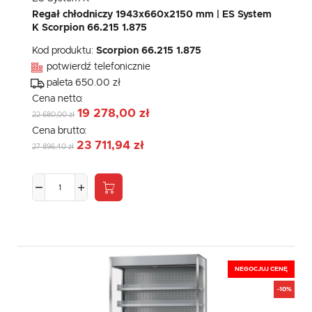
Regał chłodniczy 1943x660x2150 mm | ES System
K Scorpion 66.215 1.875
Kod produktu:
Scorpion 66.215 1.875
potwierdź telefonicznie
paleta 650.00 zł
Cena netto:
19 278,00 zł
22 680,00 zł
Cena brutto:
23 711,94 zł
27 896,40 zł
NEGOCJUJ CENĘ
-10%