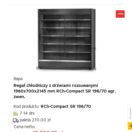
-10%
Rapa
Regał chłodniczy z drzwiami rozsuwanymi
1960x700x2145 mm RCh-Compact SR 196/70 agr.
zwen.
Kod produktu:
RCh-Compact SR 196/70
SEE REVIEWS
7-14 dni
paleta 270.00 zł
4
Cena netto: