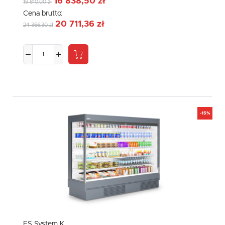
16 838,50 zł
19 810,00 zł
Cena brutto:
20 711,36 zł
24 366,30 zł
-15%
ES System K