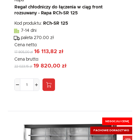
Rapa
Regał chłodniczy do łączenia w ciąg front
rozsuwany - Rapa RCh-SR 125
Kod produktu:
RCh-SR 125
7-14 dni
paleta 270.00 zł
Cena netto:
16 113,82 zł
17 905,00 zł
Cena brutto:
19 820,00 zł
22 023,15 zł
NEGOCJUJ CENĘ
FACHOWE DORADZTWO
-10%