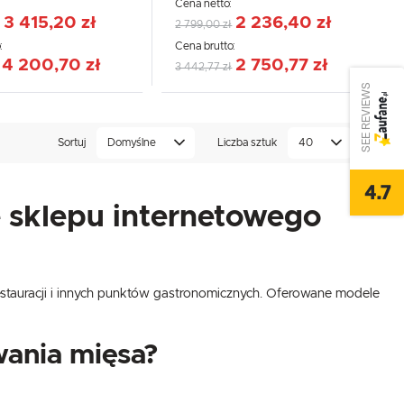
:
Cena netto:
3 415,20 zł
2 236,40 zł
2 799,00 zł
:
Cena brutto:
4 200,70 zł
2 750,77 zł
3 442,77 zł
SEE REVIEWS
Sortuj
Domyślne
Liczba sztuk
40
4.7
e sklepu internetowego
estauracji i innych punktów gastronomicznych. Oferowane modele
ania mięsa?
,