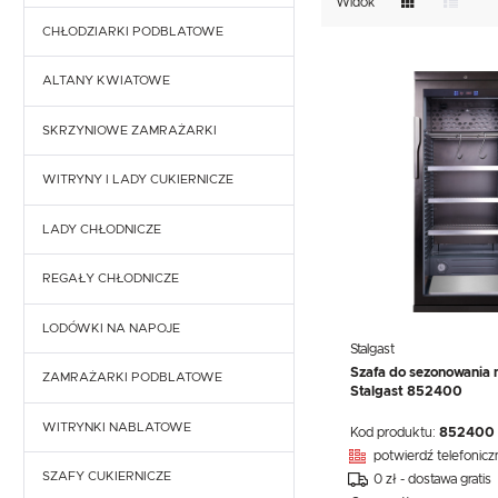
TEFCOLD
UNOX
Widok
VIAL
GASTRONOMICZNE
NACZYNIA I PRZYBORY
KOMORY CHŁODNICZE
MALOWANE SZAFY MROŹNICZE
CHŁODZIARKI PODBLATOWE
STOŁY CHŁODNICZE
KUCHENNE
EKSPRESY DO KAWY
PRZECHOWYWANIE I
NACZYNIA I PRZYBORY
TRANSPORT
SZAFY CHŁODNICZO-MROŹNICZE
STOŁY MROŹNICZE
ALTANY KWIATOWE
KUCHENNE
WYPOSAŻENIE
PRZECHOWYWANIE I
SKLEPÓW
STOŁY CHŁODNICZE DO PIZZY
SKRZYNIOWE ZAMRAŻARKI
TRANSPORT
WYPOSAŻENIE
SKLEPÓW
SAŁATKOWE STOŁY CHŁODNICZE
WITRYNY I LADY CUKIERNICZE
LADY CHŁODNICZE
REGAŁY CHŁODNICZE
RAPA - LADY CHŁODNICZE
MAWI - LADY CHŁODNICZE
LODÓWKI NA NAPOJE
Stalgast
Szafa do sezonowania 
JUKA - LADY CHŁODNICZE
ZAMRAŻARKI PODBLATOWE
Stalgast 852400
CEBEA - LADY CHŁODNICZE
WITRYNKI NABLATOWE
Kod produktu:
852400
potwierdź telefonicz
IGLOO - LADY CHŁODNICZE
SZAFY CUKIERNICZE
0 zł - dostawa gratis