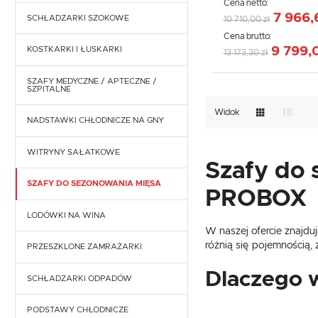
Cena netto:
7 966,
ES SYSTEM K - LADY CHŁODNICZE
SCHŁADZARKI SZOKOWE
10 710,00 zł
Cena brutto:
LADY MROŹNICZE
9 799,
KOSTKARKI I ŁUSKARKI
13 173,30 zł
SCHODKI, STELAŻE DO LAD
SZAFY MEDYCZNE / APTECZNE /
KOSTKARKI I WYTWORNICE KOSTEK
CHŁODNICZYCH
SZPITALNE
Widok
ŁUSKARKI DO LODU
AKCESORIA CHŁODNICZE
NADSTAWKI CHŁODNICZE NA GNY
WITRYNY SAŁATKOWE
Szafy do 
SZAFY DO SEZONOWANIA MIĘSA
PROBOX
LODÓWKI NA WINA
W naszej ofercie znajdu
różnią się pojemnością,
PRZESZKLONE ZAMRAŻARKI
Dlaczego 
SCHŁADZARKI ODPADÓW
PODSTAWY CHŁODNICZE