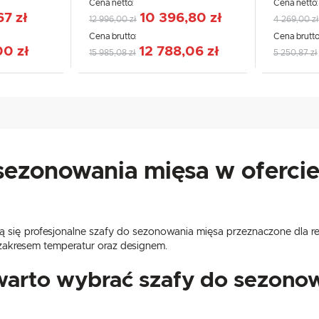
Cena netto:
Cena netto
67 zł
10 396,80 zł
12 996,00 zł
4 269,00 zł
Cena brutto:
Cena brutto
00 zł
12 788,06 zł
15 985,08 zł
5 250,87 zł
USTAWIENIA
sezonowania mięsa w oferci
Szanujemy Twoją prywatność. Możesz zmienić ustawienia cookies lub zaakceptować je
wszystkie. W dowolnym momencie możesz dokonać zmiany swoich ustawień.
USTAWIENIA REGIONALNE
ją się profesjonalne szafy do sezonowania mięsa przeznaczone dla r
Niezbędne
Lokalizacja
 zakresem temperatur oraz designem.
Niezbędne pliki cookies służą do prawidłowego funkcjonowania strony internetowej i umożliwiają Ci
Polska
komfortowe korzystanie z oferowanych przez nas usług.
warto wybrać szafy do sezonow
Pliki cookies odpowiadają na podejmowane przez Ciebie działania w celu m.in. dostosowania Twoich
Więcej
Język
ustawień preferencji prywatności, logowania czy wypełniania formularzy. Dzięki plikom cookies strona
z której korzystasz, może działać bez zakłóceń.
polski