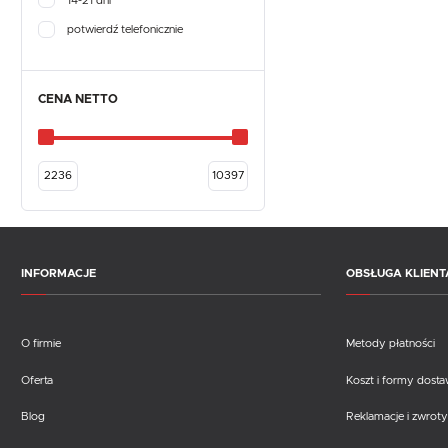
14-21 dni
potwierdź telefonicznie
CENA NETTO
INFORMACJE
OBSŁUGA KLIENT
O firmie
Metody płatności
Oferta
Koszt i formy dost
Blog
Reklamacje i zwroty