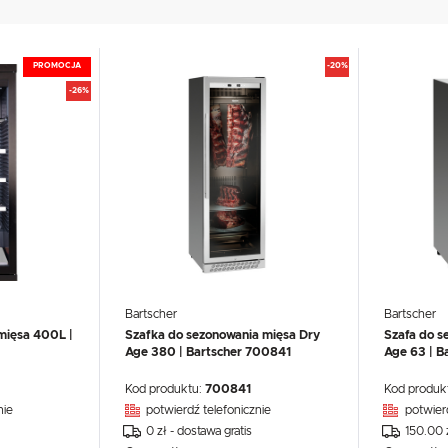
UX
WHIRLPOOL
YATO GASTRO
PROFESSIONAL
PROMOCJA
-20%
-26%
Bartscher
Bartscher
mięsa 400L |
Szafka do sezonowania mięsa Dry
Szafa do s
Age 380 | Bartscher 700841
Age 63 | 
Kod produktu:
700841
Kod produk
nie
potwierdź telefonicznie
potwier
0 zł - dostawa gratis
150.00 