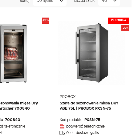
Sortuj
Domyślne
Liczba sztuk
40
-20%
PROMOCJA
-20%
PROBOX
ezonowania mięsa Dry
Szafa do sezonowania mięsa DRY
Bartscher 700840
AGE 75L | PROBOX PXSN-75
tu:
700840
Kod produktu:
PXSN-75
dź telefonicznie
potwierdź telefonicznie
zł
0 zł - dostawa gratis