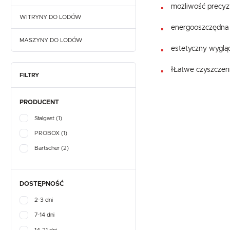
możliwość precyzy
WITRYNY DO LODÓW
energooszczędna 
MASZYNY DO LODÓW
estetyczny wygląd 
łŁatwe czyszczeni
FILTRY
PRODUCENT
Stalgast
(1)
PROBOX
(1)
Bartscher
(2)
DOSTĘPNOŚĆ
2-3 dni
7-14 dni