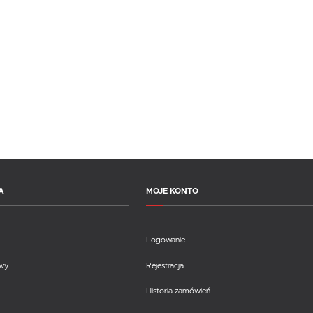
A
MOJE KONTO
Logowanie
awy
Rejestracja
Historia zamówień