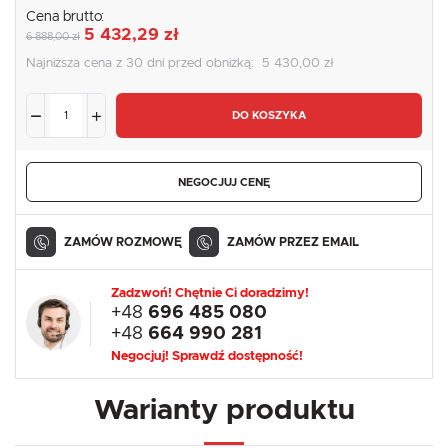
Cena brutto:
5 432,29 zł
6 888,00 zł
Najniższa cena z 30 dni przed obniżką:
5 430,00 zł
DO KOSZYKA
NEGOCJUJ CENĘ
ZAMÓW ROZMOWĘ
ZAMÓW PRZEZ EMAIL
Zadzwoń! Chętnie Ci doradzimy!
+48
696 485 080
+48
664 990 281
Negocjuj! Sprawdź dostępność!
Warianty produktu