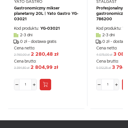
YATO GASTRO
STALGAST
Gastronomiczny mikser
Profesjonalny m
planetarny 20L | Yato Gastro YG-
gastronomiczny 2
03021
786200
Kod produktu:
YG-03021
Kod produktu:
78
2-3 dni
2-3 dni
0 zł - dostawa gratis
0 zł - dostawa
Cena netto:
Cena netto:
2 280,48 zł
3 084
2 760,00 zł
4 075,00 zł
Cena brutto:
Cena brutto:
2 804,99 zł
3 794,
3 394,80 zł
5 012,25 zł