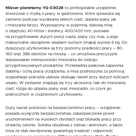
Mikser planetarny YG-03028
to profesjonalne urządzenie
stworzone z myślą o pracy w gastronomii, które sprawdza się
zarówno podczas wyrabiania lekkich ciast, ubijania piany, jak
i mieszania farszu. Wyposażony w pojemną, stalową misę
o objętości 40 litrów i średnicy 400/420 mm, pozwala
na przygotowanie dużych porcji ciasta, piany czy mas, a jego
maksymalne obciążenie wsadem suchym (mąką) wynosi 6 kg. Do
dyspozycji użytkownika są trzy poziomy prędkości pracy – 80,
160 oraz 388 obrotów na minutę – co umożliwia precyzyjne
dopasowanie intensywności mieszania do rodzaju
przygotowywanych produktów. Przekładnia paskowa zapewnia
stabilną i cichą pracę urządzenia, a misa podnoszona za pomocą
wygodnego pokrętła ułatwia obsługę nawet przy dużych ilościach
wsadu. W zestawie znajdują się trzy akcesoria: hak do mieszania
ciast, rózga do ubijania piany oraz mieszadło, co czyni go
praktycznym w codziennym użytkowaniu.
Duży nacisk położono na bezpieczeństwo pracy – urządzenie
posiada wyłącznik bezpieczeństwa, zabezpieczenie przed
uruchomieniem na wysokich obrotach oraz blokadę pracy przy
otwartej osłonie. Solidna obudowa z żeliwa i aluminium, a także
misa ze stali nierdzewnej gwarantują trwałość i odporność