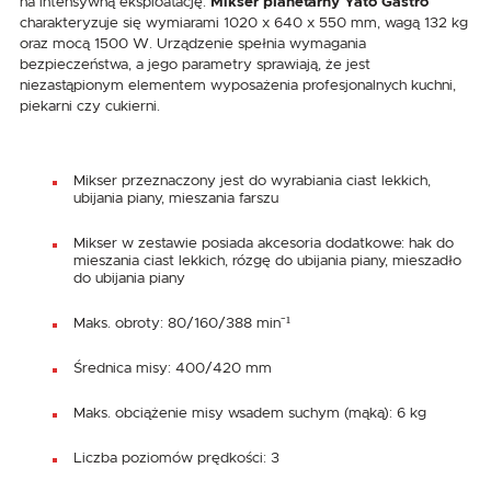
na intensywną eksploatację.
Mikser planetarny Yato Gastro
charakteryzuje się wymiarami 1020 x 640 x 550 mm, wagą 132 kg
oraz mocą 1500 W. Urządzenie spełnia wymagania
bezpieczeństwa, a jego parametry sprawiają, że jest
niezastąpionym elementem wyposażenia profesjonalnych kuchni,
piekarni czy cukierni.
Mikser przeznaczony jest do wyrabiania ciast lekkich,
ubijania piany, mieszania farszu
Mikser w zestawie posiada akcesoria dodatkowe: hak do
mieszania ciast lekkich, rózgę do ubijania piany, mieszadło
do ubijania piany
Maks. obroty: 80/160/388 min⁻¹
Średnica misy: 400/420 mm
Maks. obciążenie misy wsadem suchym (mąką): 6 kg
Liczba poziomów prędkości: 3