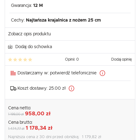
Gwarancja:
12 M
Cechy:
Najtańsza krajalnica z nożem 25 cm
Zobacz opis produktu
Dodaj do schowka
Opinii: 0
Dodaj opinię
Dostarczamy w:
potwierdź telefonicznie
Koszt dostawy:
25.00 zł
Cena netto:
958,00 zł
1 199,00 zł
Cena brutto:
1 178,34 zł
1 474,77 zł
Najniższa cena z 30 dni przed obniżką:
1 179,82 zł