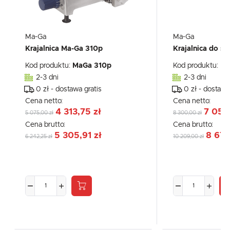
Ma-Ga
Ma-Ga
Krajalnica Ma-Ga 310p
Krajalnica do s
Kod produktu:
MaGa 310p
Kod produktu:
Ma
2-3 dni
2-3 dni
0 zł - dostawa gratis
0 zł - dostawa
Cena netto:
Cena netto:
4 313,75 zł
7 055
5 075,00 zł
8 300,00 zł
Cena brutto:
Cena brutto:
5 305,91 zł
8 677
6 242,25 zł
10 209,00 zł