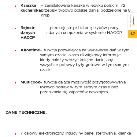
Książka
– zainstalowana książka w języku polskim, 72
kucharska
przepisy typowo polskie dania, podzielone na 8
grup
SEE REVIEWS
Rejestr
– piec rejestruje historię trybów pracy
danych
i danych urządzenia w systemie HACCP
4.7
HACCP
Allontime
– funkcja pozwalająca na wydawanie dań w tym
samym czasie, alarm dźwiękowy informuje,
kiedy należy włożyć kolejne danie, aby
wszystkie potrawy były gotowe w tym samym
czasie
Multicook
– funkcja dająca możliwość przygotowywania
różnych potraw w tym samym czasie bez
przenikania się zapachów nawzajem.
DANE TECHNICZNE:
7 calowy elektroniczny, intuicyjny panel sterowania, klamka