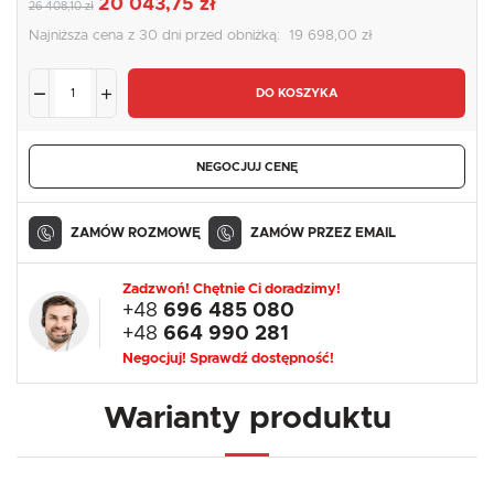
20 043,75 zł
26 408,10 zł
Najniższa cena z 30 dni przed obniżką:
19 698,00 zł
DO KOSZYKA
NEGOCJUJ CENĘ
ZAMÓW ROZMOWĘ
ZAMÓW PRZEZ EMAIL
Zadzwoń! Chętnie Ci doradzimy!
+48
696 485 080
+48
664 990 281
Negocjuj! Sprawdź dostępność!
Warianty produktu