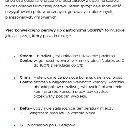
są bardzo doceniane przez profesjonalistów z uwagi na szeroki
zakres obróbki termicznej potraw. Jeden sprzęt daje możliwość
przygotowania potraw duszonych, gotowanych, pieczonych,
blanszowanych, grillowanych.
Piec konwekcyjno parowy do gastronomii 5xGN1/1
to wysokiej
jakości sprzęt, który posiada funkcje:
Steam
– możliwe jest dokładne ustawienie poziomu
Control
wilgotności wewnątrz komory pieca (zakres od 0
do 100% z regulacją co 5%)
Clima
– sterowanie za pomocą komina, daje możliwość
Control
obniżenia wilgotności wewnątrz komory. Podczas
obróbki potraw możliwe jest również otworzenie
komina przed końcem pracy, aby uzyskać
oczekiwany poziom wypieku.
Delta
– utrzymuje stałą różnicę temperatury między
T
wnętrzem produktu, a komorą pieca
120 programów po 60 etapów