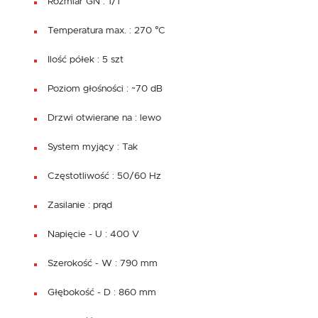
Rozmiar GN : 1/1
Temperatura max. : 270 °C
Ilość półek : 5 szt
Poziom głośności : ~70 dB
Drzwi otwierane na : lewo
System myjący : Tak
Częstotliwość : 50/60 Hz
Zasilanie : prąd
Napięcie - U : 400 V
Szerokość - W : 790 mm
Głębokość - D : 860 mm