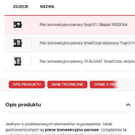
ZDJĘCIE
NAZWA
Piec konwekcyjno-parowy 5xgn1/1 | Stalgast 9100044
Piec konwekcyjno-parowy SmartCook dotykowy 7xgn1/1 m
Piec konwekcyjno-parowy, STALGAST SmartCook, dotykowy,
OPIS PRODUKTU
DANE TECHNICZNE
OPINIE O PRODUKCIE
Opis produktu
Jednym z podstawowych elementów wyposażenia lokali
gastronomicznych są
piece konwekcyjno parowe
. Urządzenia te