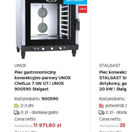
BESTSELLER
-26%
UNOX
STALGAST
Piec gastronomiczny
Piec konwekcyj
konwekcyjno-parowy UNOX
STALGAST Smar
ChefLux 7 GN 1/1 | UNOX
dotykowy, gazo
900590 Stalgast
20 kW | Stalga
Kod produktu:
900590
Kod produktu:
91
2-3 dni
potwierdź tel
0 zł - dostawa gratis
0 zł - dostawa
Cena netto:
Cena netto:
11 971,80 zł
35 21
16 200,00 zł
46 400,00 zł