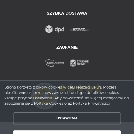
SZYBKA DOSTAWA
ZAUFANIE
Strona korzysta z plików cookies w celu realizacji usług. Możesz
określić warunki przechowywania lub dostępu do plików cookies
5
/ 5
klikając przycisk Ustawienia. Aby dowiedzieć się więcej zachęcamy do
zapoznania się z Polityką Cookies oraz Polityką Prywatności.
1
opinii
ZAPISZ WYBRANE
USTAWIENIA
ZEZWÓL NA WSZYSTKIE
Copyright by probox.pl