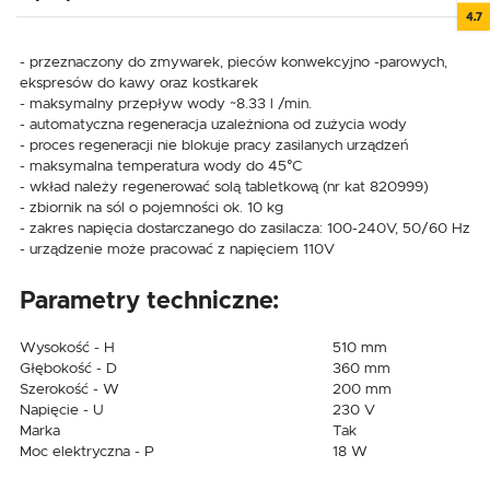
4.7
- przeznaczony do zmywarek, pieców konwekcyjno -parowych,
ekspresów do kawy oraz kostkarek
- maksymalny przepływ wody ~8.33 l /min.
- automatyczna regeneracja uzależniona od zużycia wody
- proces regeneracji nie blokuje pracy zasilanych urządzeń
- maksymalna temperatura wody do 45°C
- wkład należy regenerować solą tabletkową (nr kat 820999)
- zbiornik na sól o pojemności ok. 10 kg
- zakres napięcia dostarczanego do zasilacza: 100-240V, 50/60 Hz
- urządzenie może pracować z napięciem 110V
Parametry techniczne:
Wysokość - H
510 mm
Głębokość - D
360 mm
Szerokość - W
200 mm
Napięcie - U
230 V
Marka
Tak
Moc elektryczna - P
18 W