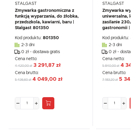
STALGAST
STALGAST
Zmywarka gastronomiczna z
Zmywarka wypa
funkcją wyparzania, do żłobka,
uniwersalna, k
przedszkola, kawiarni, baru |
zasilanie 230/
Stalgast 801350
gastronomii | S
Kod produktu:
801350
Kod produktu:
80
2-3 dni
2-3 dni
0 zł - dostawa gratis
0 zł - dostawa
Cena netto:
Cena netto:
3 291,87 zł
4 348
4 420,00 zł
5 840,00 zł
Cena brutto:
Cena brutto:
4 049,00 zł
5 349,
5 436,60 zł
7 183,20 zł