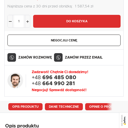
Najniższa cena z 30 dni przed obniżką:
1 587,54 zł
DO KOSZYKA
NEGOCJUJ CENĘ
ZAMÓW ROZMOWĘ
ZAMÓW PRZEZ EMAIL
Zadzwoń! Chętnie Ci doradzimy!
+48
696 485 080
+48
664 990 281
Negocjuj! Sprawdź dostępność!
OPIS PRODUKTU
DANE TECHNICZNE
OPINIE O PRODUKCIE
SEE REVIEWS
Opis produktu