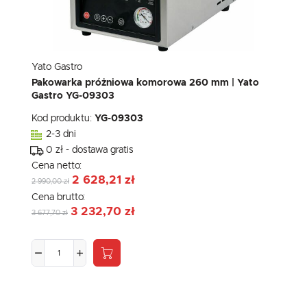
Yato Gastro
Pakowarka próżniowa komorowa 260 mm | Yato
Gastro YG-09303
Kod produktu:
YG-09303
2-3 dni
0 zł - dostawa gratis
Cena netto:
2 628,21 zł
2 990,00 zł
Cena brutto:
3 232,70 zł
3 677,70 zł