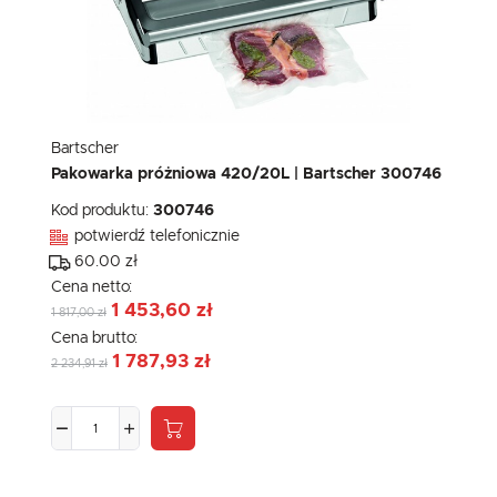
Bartscher
Pakowarka próżniowa 420/20L | Bartscher 300746
Kod produktu:
300746
potwierdź telefonicznie
60.00 zł
Cena netto:
1 453,60 zł
1 817,00 zł
Cena brutto:
1 787,93 zł
2 234,91 zł