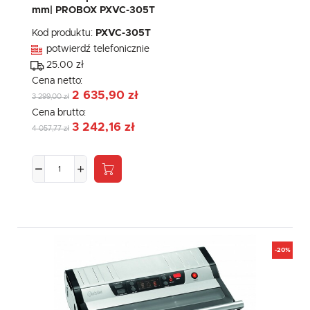
mm| PROBOX PXVC-305T
Kod produktu:
PXVC-305T
potwierdź telefonicznie
25.00 zł
Cena netto:
2 635,90 zł
3 299,00 zł
Cena brutto:
3 242,16 zł
4 057,77 zł
-20%