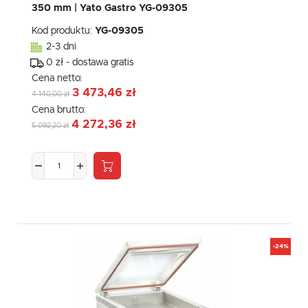
350 mm | Yato Gastro YG-09305
Kod produktu:
YG-09305
2-3 dni
0 zł - dostawa gratis
Cena netto:
3 473,46 zł
4 140,00 zł
Cena brutto:
4 272,36 zł
5 092,20 zł
-24%