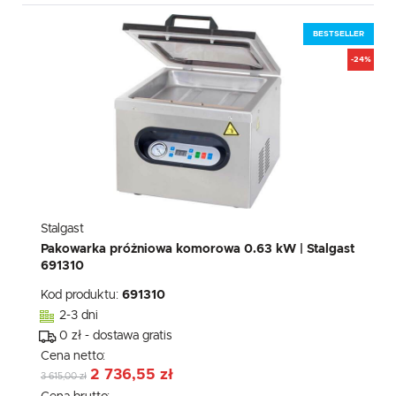
BESTSELLER
-24%
Stalgast
Pakowarka próżniowa komorowa 0.63 kW | Stalgast
691310
Kod produktu:
691310
2-3 dni
0 zł - dostawa gratis
Cena netto:
2 736,55 zł
3 615,00 zł