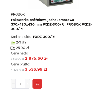
PROBOX
Pakowarka próżniowa jednokomorowa
370x480x430 mm PXDZ-300/PJ| PROBOX PXDZ-
300/PJ
Kod produktu:
PXDZ-300/PJ
2-3 dni
25.00 zł
Cena netto:
2 875,60 zł
3 599,00 zł
Cena brutto:
3 536,99 zł
4 426,77 zł