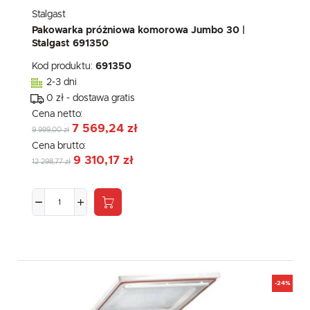
Stalgast
Pakowarka próżniowa komorowa Jumbo 30 |
Stalgast 691350
Kod produktu:
691350
2-3 dni
0 zł - dostawa gratis
Cena netto:
7 569,24 zł
9 999,00 zł
Cena brutto:
9 310,17 zł
12 298,77 zł
-24%