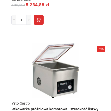
5 234,88 zł
6 888,00 zł
-16%
Yato Gastro
Pakowarka próżniowa komorowa | szerokość listwy