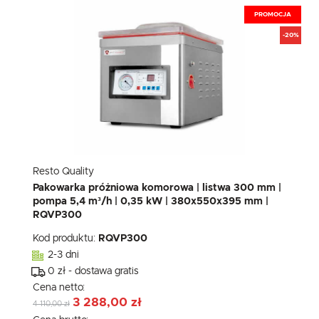
PROMOCJA
-20%
Resto Quality
Pakowarka próżniowa komorowa | listwa 300 mm |
pompa 5,4 m³/h | 0,35 kW | 380x550x395 mm |
RQVP300
Kod produktu:
RQVP300
2-3 dni
0 zł - dostawa gratis
Cena netto:
3 288,00 zł
4 110,00 zł