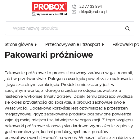
22 77 33 894
USTAWIENIA REGIONALNE
sklep@probox.pl
Lokalizacja
Polska
Strona główna
Przechowywanie i transport
Pakowarki p
Język
Pakowarki próżniowe
polski
USTAWIENIA
Waluta
Pakowanie próżniowe to proces stosowany zarówno w gastronomii,
Szanujemy Twoją prywatność. Możesz zmienić ustawienia cookies l
Polski złoty (PLN)
jak i w przetwórstwie. Polega na usunięciu powietrza z opakowania
zaakceptować je wszystkie. W dowolnym momencie możesz doko
i jego szczelnym zamknięciu. Produkt umieszczany jest w
zmiany swoich ustawień.
specjalnym worku, z którego urządzenie odsysa powietrze, a
ZAPISZ
następnie wykonuje trwały zgrzew. Dzięki temu znacząco wydłuża
się okres przydatności do spożycia, a produkt zachowuje swoje
Niezbędne
właściwości. Dodatkową korzyścią jest optymalizacja przestrzeni
Niezbędne pliki cookies służą do prawidłowego funkcjonowania strony interneto
magazynowej, gdyż zapakowane produkty pozbawione powietrza
umożliwiają Ci komfortowe korzystanie z oferowanych przez nas usług.
zajmują mniej miejsca i są łatwiejsze w organizacji. Z tego względu
Pliki cookies odpowiadają na podejmowane przez Ciebie działania w celu m.in.
pakowarki próżniowe stanowią standardowe wyposażenie zapleczy
Więcej
dostosowania Twoich ustawień preferencji prywatności, logowania czy wypełnia
gastronomicznych, kuchni produkcyjnych oraz punktów
formularzy. Dzięki plikom cookies strona, z której korzystasz, może działać bez z
przygotowujących żywność na wynos. W naszej ofercie znajdują się