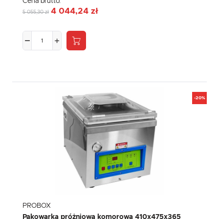
Cena brutto:
4 044,24 zł
5 055,30 zł
-20%
PROBOX
Pakowarka próżniowa komorowa 410x475x365