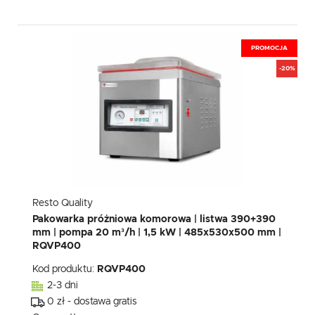
PROMOCJA
-20%
Resto Quality
Pakowarka próżniowa komorowa | listwa 390+390
mm | pompa 20 m³/h | 1,5 kW | 485x530x500 mm |
RQVP400
Kod produktu:
RQVP400
2-3 dni
0 zł - dostawa gratis