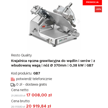
PROMOCJA
-20%
Resto Quality
Krajalnica ręczna grawitacyjna do wędlin i serów | z
wbudowaną wagą | nóż Ø 370mm | 0,38 kW | GB7
Kod produktu:
GB7
potwierdź telefonicznie
0 zł - dostawa gratis
Cena netto:
17 008,00 zł
21 260,00 zł
Cena brutto:
20 919,84 zł
26 149,80 zł