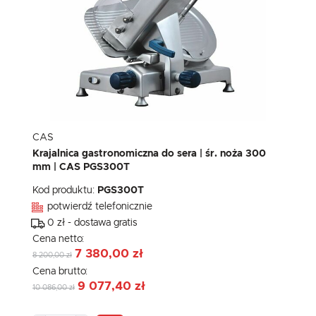
CAS
Krajalnica gastronomiczna do sera | śr. noża 300
mm | CAS PGS300T
Kod produktu:
PGS300T
potwierdź telefonicznie
0 zł - dostawa gratis
Cena netto:
7 380,00 zł
8 200,00 zł
Cena brutto:
9 077,40 zł
10 086,00 zł