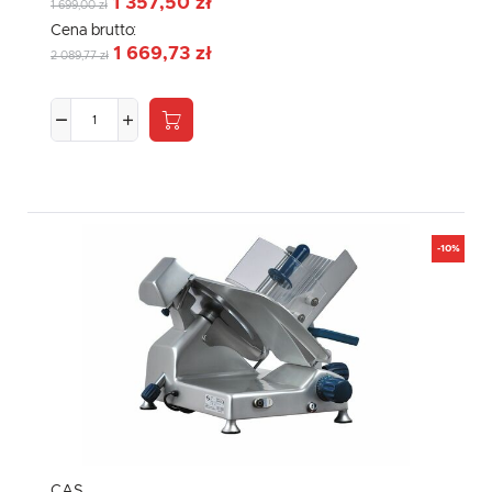
1 357,50 zł
1 699,00 zł
Cena brutto:
1 669,73 zł
2 089,77 zł
-10%
CAS