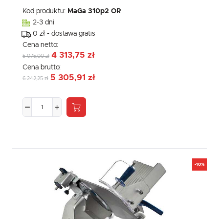
Kod produktu:
MaGa 310p2 OR
2-3 dni
0 zł - dostawa gratis
Cena netto:
4 313,75 zł
5 075,00 zł
Cena brutto:
5 305,91 zł
6 242,25 zł
-10%