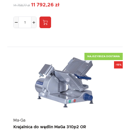
11 792,26 zł
14 758,77 zł
NAJSZYBSZA DOSTAWA
-15%
Ma-Ga
Krajalnica do wędlin MaGa 310p2 OR