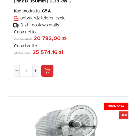
| nóż Ø 350mm | 0,38 kW...
Kod produktu:
G5A
potwierdź telefonicznie
0 zł - dostawa gratis
Cena netto:
20 792,00 zł
25 990,00 zł
Cena brutto:
25 574,16 zł
31 967,70 zł
PROMOCJA
-15%