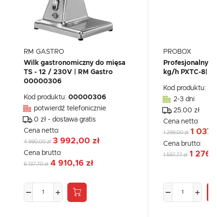
RM GASTRO
PROBOX
Wilk gastronomiczny do mięsa
Profesjonalny w
TS - 12 / 230V | RM Gastro
kg/h PXTC-8| 
00000306
Kod produktu:
PX
Kod produktu:
00000306
2-3 dni
potwierdź telefonicznie
25.00 zł
0 zł - dostawa gratis
Cena netto:
Cena netto:
1 037,
1 299,00 zł
3 992,00 zł
4 990,00 zł
Cena brutto:
Cena brutto:
1 276,
1 597,77 zł
4 910,16 zł
6 137,70 zł