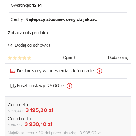
Gwarancja:
12 M
Cechy:
Najlepszy stosunek ceny do jakosci
Zobacz opis produktu
Dodaj do schowka
Opinii: 0
Dodaj opinię
Dostarczamy w:
potwierdź telefonicznie
Koszt dostawy:
25.00 zł
Cena netto:
3 195,20 zł
3 999,00 zł
Cena brutto:
3 930,10 zł
4 918,77 zł
Najniższa cena z 30 dni przed obniżką:
3 935,02 zł