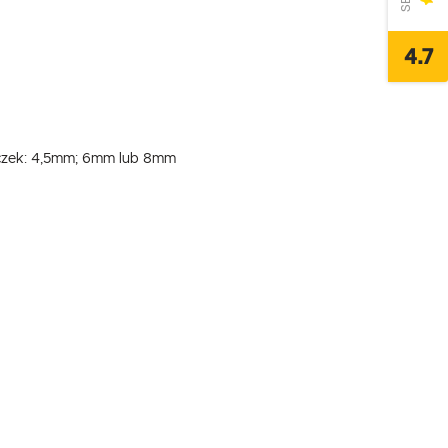
4.7
oczek: 4,5mm; 6mm lub 8mm
,