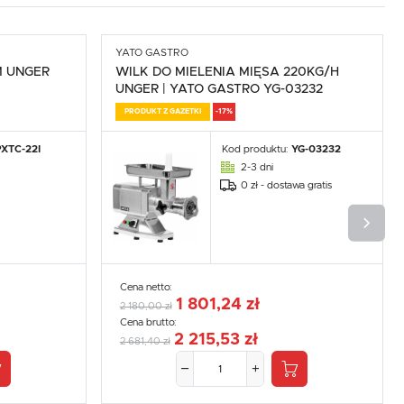
YATO GASTRO
M UNGER
WILK DO MIELENIA MIĘSA 220KG/H
UNGER | YATO GASTRO YG-03232
PRODUKT Z GAZETKI
-17%
PXTC-22I
Kod produktu:
YG-03232
2-3 dni
0 zł - dostawa gratis
Cena netto:
1 801,24 zł
2 180,00 zł
Cena brutto:
2 215,53 zł
2 681,40 zł