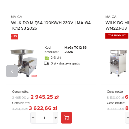
MA-GA
MA-GA
WILK DO MIĘSA 100KG/H 230V | MA-GA
WILK DO M
TC12 S3 2026
WM22.1-U3
TOP PRODUKT
-15%
Kod
MaGa TC12 S3
produktu:
2026
2-3 dni
0 zł - dostawa gratis
Cena netto:
Cena netto:
2 945,25 zł
6
3 465,00 zł
8 130,00 zł
Cena brutto:
Cena brutto:
3 622,66 zł
8
4 261,95 zł
9 999,90 zł