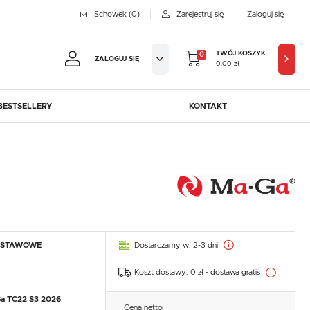
Schowek
(0)
Zarejestruj się
Zaloguj się
TWÓJ KOSZYK
0
ZALOGUJ SIĘ
0,00 zł
BESTSELLERY
KONTAKT
jestruj się
BYFAL
BREMA ICE MAKERS
KOWE KORZYŚCI:
DORA-METAL
EGAZ
GASTROPRODUKT
GREDIL
ji zamówień
ICE HORIZON
INSTANCO
w
LOZAMET
LENARI
adzania swoich danych przy kolejnych zakupach
Dostarczamy w:
2-3 dni
DSTAWOWE
OHAUS
POTIS
abatów i kuponów promocyjnych
ROBOT COUPE
ROLLER GRILL
Koszt dostawy:
0 zł - dostawa gratis
SAYL
SCOTSMAN
J SIĘ
a TC22 S3 2026
Cena netto: