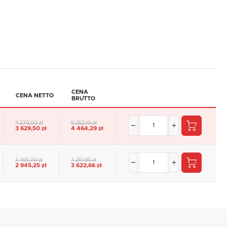
CENA
CENA NETTO
BRUTTO
4 270,00 zł
5 252,10 zł
3 629,50 zł
4 464,29 zł
3 465,00 zł
4 261,95 zł
2 945,25 zł
3 622,66 zł