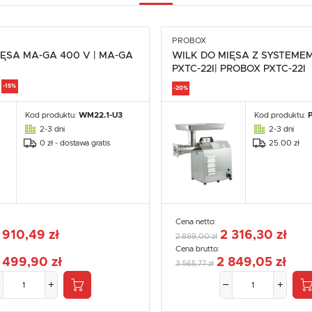
PROBOX
IĘSA MA-GA 400 V | MA-GA
WILK DO MIĘSA Z SYSTEME
PXTC-22I| PROBOX PXTC-22I
-15%
-20%
Kod produktu:
WM22.1-U3
Kod produktu:
2-3 dni
2-3 dni
0 zł - dostawa gratis
25.00 zł
Cena netto:
 910,49 zł
2 316,30 zł
2 899,00 zł
Cena brutto:
 499,90 zł
2 849,05 zł
3 565,77 zł