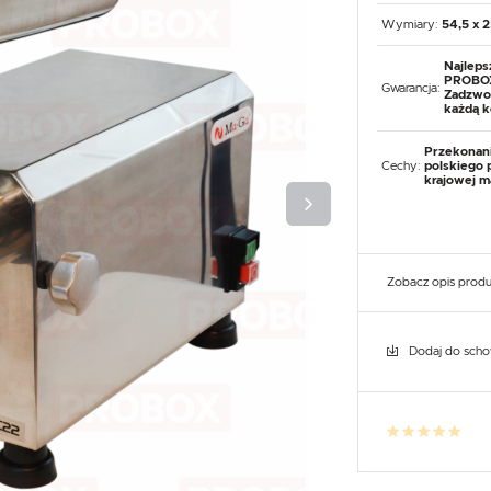
UX
WHIRLPOOL
YATO GASTRO
PROFESSIONAL
Wymiary:
54,5 x 
Najleps
PROBOX
Gwarancja:
Zadzwoń
każdą k
Przekonan
Cechy:
polskiego 
krajowej m
Zobacz opis prod
Dodaj do sch