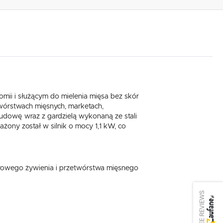
mii i służącym do mielenia mięsa bez skór
wórstwach mięsnych, marketach,
udowę wraz z gardzielą wykonaną ze stali
żony został w silnik o mocy 1,1 kW, co
orowego żywienia i przetwórstwa mięsnego
SEE REVIEWS