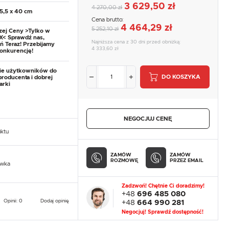
3 629,50 zł
4 270,00 zł
25,5 x 40 cm
Cena brutto:
4 464,29 zł
5 252,10 zł
zej Ceny >Tylko w
< Sprawdź nas,
Najniższa cena z 30 dni przed obniżką:
 Teraz! Przebijamy
4 333,60 zł
onkurencję!
ie użytkowników do
DO KOSZYKA
producenta i dobrej
arki
NEGOCJUJ CENĘ
uktu
ZAMÓW
ZAMÓW
ROZMOWĘ
PRZEZ EMAIL
owka
Zadzwoń! Chętnie Ci doradzimy!
+48
696 485 080
Opinii: 0
Dodaj opinię
+48
664 990 281
Negocjuj! Sprawdź dostępność!