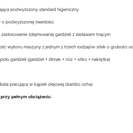
iająca podwyższony standard higieniczny.
 o podwyższonej twardości.
 zastosowanie zdejmowanej gardzieli z zestawem tnącym
wość wyboru maszyny z jednym z trzech rodzajów sitek o grubości 
 gardzieli (gardziel + ślimak + nóż + sitko + nakrętka)
USTAWIENIA
ata pracująca w kąpieli olejowej (bardzo cicha)
Szanujemy Twoją prywatność. Możesz zmienić ustawienia cookies lub zaakceptować je
wszystkie. W dowolnym momencie możesz dokonać zmiany swoich ustawień.
USTAWIENIA REGIONALNE
 przy pełnym obciążeniu
Niezbędne
Lokalizacja
Niezbędne pliki cookies służą do prawidłowego funkcjonowania strony internetowej i umożliwiają Ci
Polska
komfortowe korzystanie z oferowanych przez nas usług.
Pliki cookies odpowiadają na podejmowane przez Ciebie działania w celu m.in. dostosowania Twoich
Więcej
Język
ustawień preferencji prywatności, logowania czy wypełniania formularzy. Dzięki plikom cookies strona
z której korzystasz, może działać bez zakłóceń.