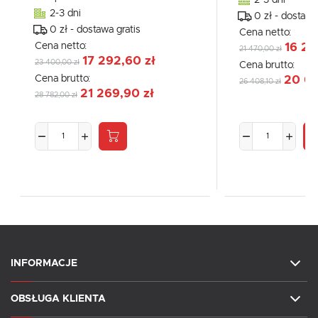
2-3 dni
0 zł - dostawa
0 zł - dostawa gratis
Cena netto:
Cena netto:
16 29
21 470,00 zł
17 292,60 zł
23 400,00 zł
Cena brutto:
Cena brutto:
20 04
26 408,10 zł
21 269,90 zł
28 782,00 zł
INFORMACJE
OBSŁUGA KLIENTA