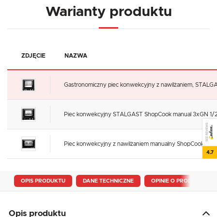
Warianty produktu
ZDJĘCIE
NAZWA
Gastronomiczny piec konwekcyjny z nawilżaniem, STALG
Piec konwekcyjny STALGAST ShopCook manual 3xGN 1/2 |
SEE REVIEWS
Piec konwekcyjny z nawilżaniem manualny ShopCook 4x6
4.7
OPIS PRODUKTU
DANE TECHNICZNE
OPINIE O PRODUKCIE
Opis produktu