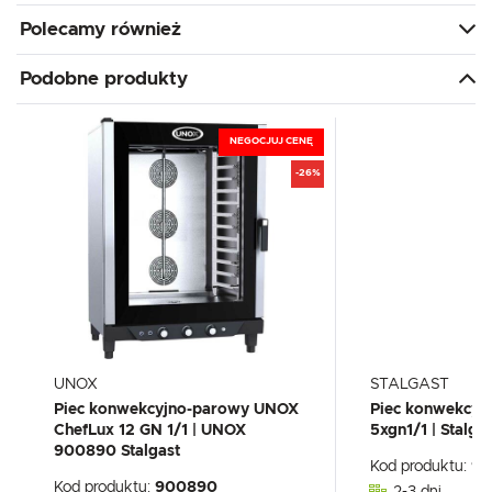
Polecamy również
Podobne produkty
NEGOCJUJ CENĘ
-26%
UNOX
STALGAST
Piec konwekcyjno-parowy UNOX
Piec konwekcyj
ChefLux 12 GN 1/1 | UNOX
5xgn1/1 | Stalg
900890 Stalgast
Kod produktu:
91
Kod produktu:
900890
2-3 dni