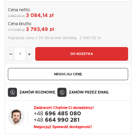
Cena netto:
3 084,14 zł
3 860,00 zł
Cena brutto:
3 793,49 zł
4 747,80 zł
Najniższa cena z 30 dni przed obniżką:
3 640,92 zł
DO KOSZYKA
NEGOCJUJ CENĘ
ZAMÓW ROZMOWĘ
ZAMÓW PRZEZ EMAIL
Zadzwoń! Chętnie Ci doradzimy!
+48
696 485 080
+48
664 990 281
Negocjuj! Sprawdź dostępność!