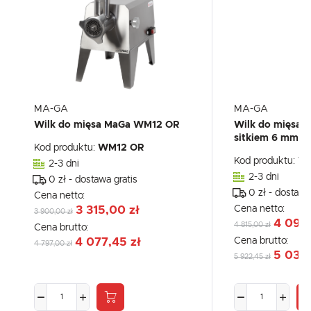
MA-GA
MA-GA
Wilk do mięsa MaGa WM12 OR
Wilk do mięsa 
sitkiem 6 mm - 
Kod produktu:
WM12 OR
Kod produktu:
W
2-3 dni
2-3 dni
0 zł - dostawa gratis
0 zł - dostawa
Cena netto:
Cena netto:
3 315,00 zł
3 900,00 zł
4 092,
4 815,00 zł
Cena brutto:
Cena brutto:
4 077,45 zł
4 797,00 zł
5 034,
5 922,45 zł