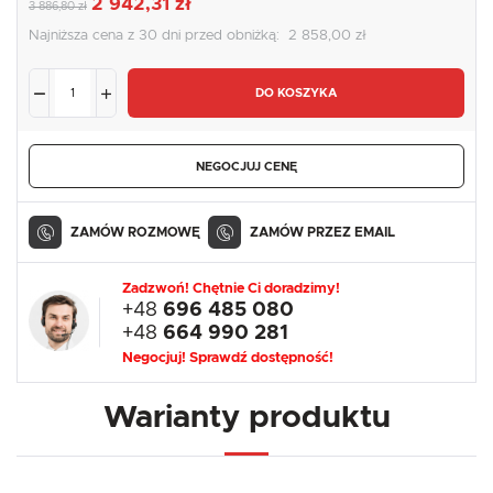
2 942,31 zł
3 886,80 zł
Najniższa cena z 30 dni przed obniżką:
2 858,00 zł
DO KOSZYKA
NEGOCJUJ CENĘ
ZAMÓW ROZMOWĘ
ZAMÓW PRZEZ EMAIL
Zadzwoń! Chętnie Ci doradzimy!
+48
696 485 080
+48
664 990 281
Negocjuj! Sprawdź dostępność!
Warianty produktu