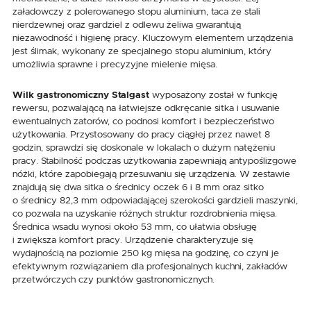
załadowczy z polerowanego stopu aluminium, taca ze stali
nierdzewnej oraz gardziel z odlewu żeliwa gwarantują
niezawodność i higienę pracy. Kluczowym elementem urządzenia
jest ślimak, wykonany ze specjalnego stopu aluminium, który
umożliwia sprawne i precyzyjne mielenie mięsa.
Wilk gastronomiczny Stalgast
wyposażony został w funkcję
rewersu, pozwalającą na łatwiejsze odkręcanie sitka i usuwanie
ewentualnych zatorów, co podnosi komfort i bezpieczeństwo
użytkowania. Przystosowany do pracy ciągłej przez nawet 8
godzin, sprawdzi się doskonale w lokalach o dużym natężeniu
pracy. Stabilność podczas użytkowania zapewniają antypoślizgowe
nóżki, które zapobiegają przesuwaniu się urządzenia. W zestawie
znajdują się dwa sitka o średnicy oczek 6 i 8 mm oraz sitko
o średnicy 82,3 mm odpowiadającej szerokości gardzieli maszynki,
co pozwala na uzyskanie różnych struktur rozdrobnienia mięsa.
Średnica wsadu wynosi około 53 mm, co ułatwia obsługę
i zwiększa komfort pracy. Urządzenie charakteryzuje się
wydajnością na poziomie 250 kg mięsa na godzinę, co czyni je
efektywnym rozwiązaniem dla profesjonalnych kuchni, zakładów
przetwórczych czy punktów gastronomicznych.