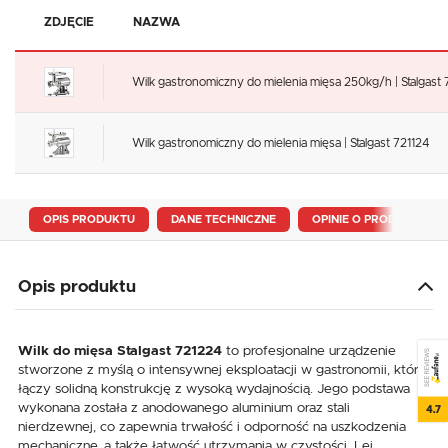
ZDJĘCIE
NAZWA
Wilk gastronomiczny do mielenia mięsa 250kg/h | Stalgast
Wilk gastronomiczny do mielenia mięsa | Stalgast 721124
OPIS PRODUKTU
DANE TECHNICZNE
OPINIE O PRODUKCIE
Opis produktu
Wilk do mięsa Stalgast 721224
to profesjonalne urządzenie
SEE REVIEWS
stworzone z myślą o intensywnej eksploatacji w gastronomii, które
łączy solidną konstrukcję z wysoką wydajnością. Jego podstawa
wykonana została z anodowanego aluminium oraz stali
4.7
nierdzewnej, co zapewnia trwałość i odporność na uszkodzenia
mechaniczne, a także łatwość utrzymania w czystości. Lej