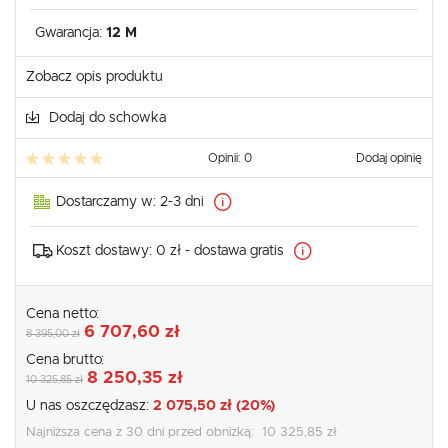
Gwarancja:
12 M
Zobacz opis produktu
Dodaj do schowka
Opinii: 0
Dodaj opinię
Dostarczamy w:
2-3 dni
Koszt dostawy:
0 zł - dostawa gratis
Cena netto:
6 707,60 zł
8 395,00 zł
Cena brutto:
8 250,35 zł
10 325,85 zł
U nas oszczędzasz:
2 075,50 zł (20%)
Najniższa cena z 30 dni przed obniżką:
10 325,85 zł