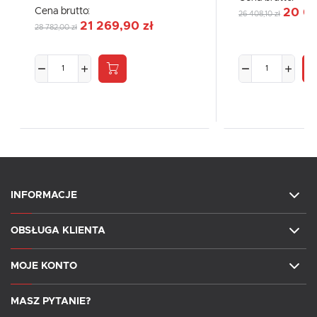
Cena brutto:
20 04
26 408,10 zł
21 269,90 zł
28 782,00 zł
INFORMACJE
OBSŁUGA KLIENTA
MOJE KONTO
MASZ PYTANIE?