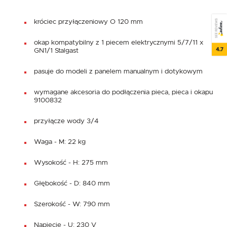
króciec przyłączeniowy O 120 mm
SEE REVIEWS
okap kompatybilny z 1 piecem elektrycznymi 5/7/11 x
4.7
GN1/1 Stalgast
pasuje do modeli z panelem manualnym i dotykowym
wymagane akcesoria do podłączenia pieca, pieca i okapu
9100832
przyłącze wody 3/4
Waga - M: 22 kg
Wysokość - H: 275 mm
Głębokość - D: 840 mm
Szerokość - W: 790 mm
Napięcie - U: 230 V