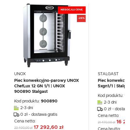
NEGOCJUJ CENĘ
-26%
UNOX
STALGAST
Piec konwekcyjno-parowy UNOX
Piec konwekcyj
ChefLux 12 GN 1/1 | UNOX
5xgn1/1 | Stalg
900890 Stalgast
Kod produktu:
91
Kod produktu:
900890
2-3 dni
2-3 dni
0 zł - dostawa
0 zł - dostawa gratis
Cena netto:
Cena netto:
16 29
21 470,00 zł
17 292,60 zł
23 400,00 zł
Cena brutto: