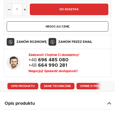
DO KOSZYKA
NEGOCJUJ CENĘ
ZAMÓW ROZMOWĘ
ZAMÓW PRZEZ EMAIL
Zadzwoń! Chętnie Ci doradzimy!
+48
696 485 080
+48
664 990 281
Negocjuj! Sprawdź dostępność!
OPIS PRODUKTU
DANE TECHNICZNE
OPINIE O PRODUKCIE
Opis produktu