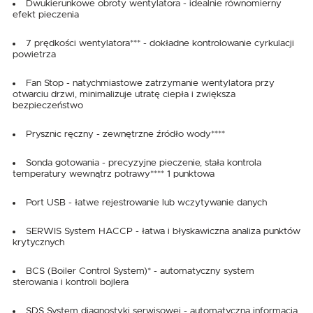
Dwukierunkowe obroty wentylatora - idealnie równomierny
efekt pieczenia
7 prędkości wentylatora*** - dokładne kontrolowanie cyrkulacji
powietrza
Fan Stop - natychmiastowe zatrzymanie wentylatora przy
otwarciu drzwi, minimalizuje utratę ciepła i zwiększa
bezpieczeństwo
Prysznic ręczny - zewnętrzne źródło wody****
Sonda gotowania - precyzyjne pieczenie, stała kontrola
temperatury wewnątrz potrawy**** 1 punktowa
Port USB - łatwe rejestrowanie lub wczytywanie danych
SERWIS System HACCP - łatwa i błyskawiczna analiza punktów
krytycznych
BCS (Boiler Control System)* - automatyczny system
sterowania i kontroli bojlera
SDS System diagnostyki serwisowej - automatyczna informacja