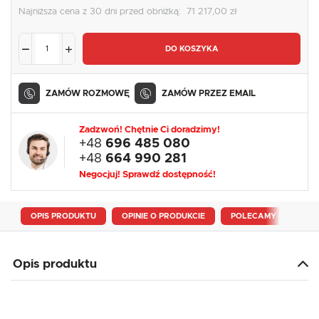
Najniższa cena z 30 dni przed obniżką:
71 217,00 zł
DO KOSZYKA
ZAMÓW ROZMOWĘ
ZAMÓW PRZEZ EMAIL
Zadzwoń! Chętnie Ci doradzimy!
+48
696 485 080
+48
664 990 281
Negocjuj! Sprawdź dostępność!
OPIS PRODUKTU
OPINIE O PRODUKCIE
POLECAMY RÓWNIEŻ
Opis produktu