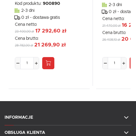
Kod produktu:
900890
2-3 dni
2-3 dni
0 zł - dostawa
0 zł - dostawa gratis
Cena netto:
Cena netto:
16 29
21 470,00 zł
17 292,60 zł
23 400,00 zł
Cena brutto:
Cena brutto:
20 04
26 408,10 zł
21 269,90 zł
28 782,00 zł
INFORMACJE
OBSŁUGA KLIENTA