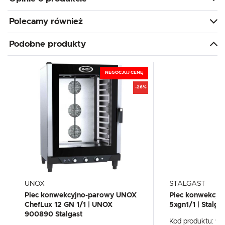
Polecamy również
Podobne produkty
NEGOCJUJ CENĘ
-26%
UNOX
STALGAST
Piec konwekcyjno-parowy UNOX
Piec konwekcyj
ChefLux 12 GN 1/1 | UNOX
5xgn1/1 | Stalg
900890 Stalgast
Kod produktu:
91