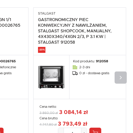
STALGAST
N 1/1
GASTRONOMICZNY PIEC
O 00026765
KONWEKCYJNY Z NAWILŻANIEM,
STALGAST SHOPCOOK, MANUALNY,
4X430X340/4XGN 2/3, P 3.1 KW |
STALGAST 912058
-20%
00026765
Kod produktu:
912058
lefonicznie
2-3 dni
wa gratis
0 zł - dostawa gratis
Cena netto:
3 084,14 zł
3 860,00 zł
Cena brutto:
3 793,49 zł
4 747,80 zł