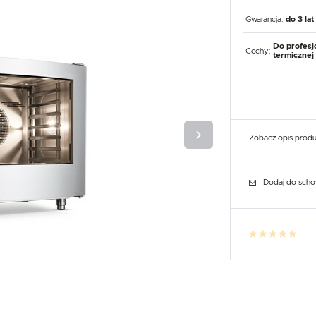
UX
WHIRLPOOL
YATO GASTRO
PROFESSIONAL
Gwarancja:
do 3 lat
Do profesj
Cechy:
termicznej
Zobacz opis prod
Dodaj do sch