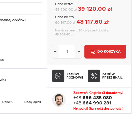
Cena netto:
39 120,00 zł
48 900,00 zł
Cena brutto:
onalnej obróbki
48 117,60 zł
60 147,00 zł
Najniższa cena z 30 dni przed obniżką:
48 609,60 zł
DO KOSZYKA
uktu
ZAMÓW
ZAMÓW
ROZMOWĘ
PRZEZ EMAIL
owka
Zadzwoń! Chętnie Ci doradzimy!
+48
696 485 080
Opinii: 0
Dodaj opinię
+48
664 990 281
Negocjuj! Sprawdź dostępność!