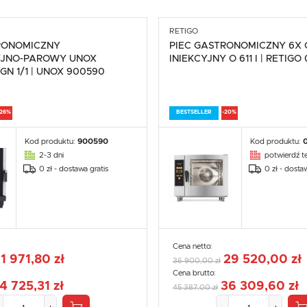
RETIGO
RONOMICZNY
PIEC GASTRONOMICZNY 6X G
JNO-PAROWY UNOX
INIEKCYJNY O 611 I | RETIG
GN 1/1 | UNOX 900590
-26%
BESTSELLER
-20%
Kod produktu:
900590
Kod produktu:
2-3 dni
potwierdź te
0 zł - dostawa gratis
0 zł - dosta
Cena netto:
11 971,80 zł
29 520,00 zł
36 900,00 zł
Cena brutto:
4 725,31 zł
36 309,60 zł
45 387,00 zł