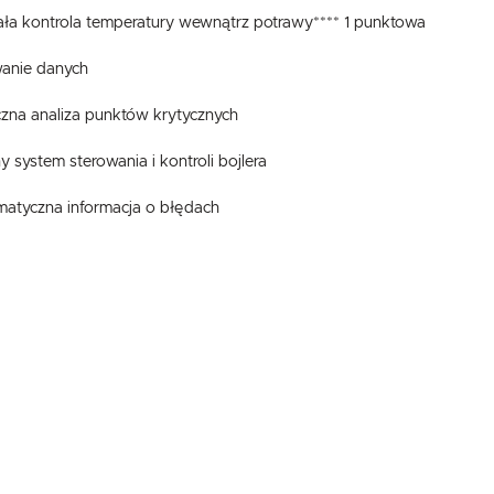
tała kontrola temperatury wewnątrz potrawy**** 1 punktowa
wanie danych
zna analiza punktów krytycznych
 system sterowania i kontroli bojlera
matyczna informacja o błędach
USTAWIENIA
Szanujemy Twoją prywatność. Możesz zmienić ustawienia cookies lub zaakceptować je
wszystkie. W dowolnym momencie możesz dokonać zmiany swoich ustawień.
USTAWIENIA REGIONALNE
Niezbędne
Lokalizacja
Niezbędne pliki cookies służą do prawidłowego funkcjonowania strony internetowej i umożliwiają Ci
Polska
komfortowe korzystanie z oferowanych przez nas usług.
Pliki cookies odpowiadają na podejmowane przez Ciebie działania w celu m.in. dostosowania Twoich
Więcej
Język
ustawień preferencji prywatności, logowania czy wypełniania formularzy. Dzięki plikom cookies strona
z której korzystasz, może działać bez zakłóceń.