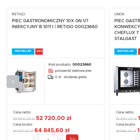
RETIGO
UNOX
PIEC GASTRONOMICZNY 10X GN 1/1
PIEC GAST
INIEKCYJNY B 1011 I | RETIGO 00023660
KONWEKCY
CHEFLUX 7 
STALGAST
BESTSELLER
-20%
BESTSELLER
Kod produktu:
00023660
potwierdź telefonicznie
0 zł - dostawa gratis
Cena netto:
Cena netto:
52 720,00 zł
65 900,00 zł
16 200,00 zł
Cena brutto:
Cena brutto:
64 845,60 zł
1
81 057,00 zł
19 926,00 zł