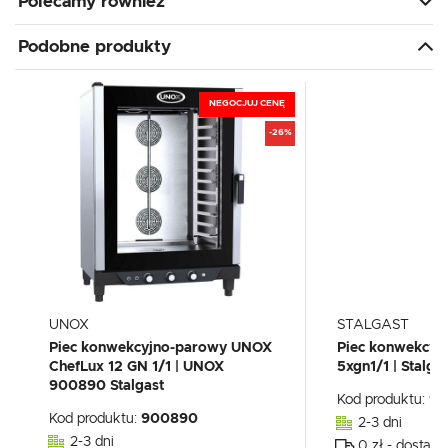
Polecamy również
Podobne produkty
NEGOCJUJ CENĘ
-26%
UNOX
STALGAST
Piec konwekcyjno-parowy UNOX
Piec konwekcyj
ChefLux 12 GN 1/1 | UNOX
5xgn1/1 | Stalg
900890 Stalgast
Kod produktu:
91
Kod produktu:
900890
2-3 dni
2-3 dni
0 zł - dostawa