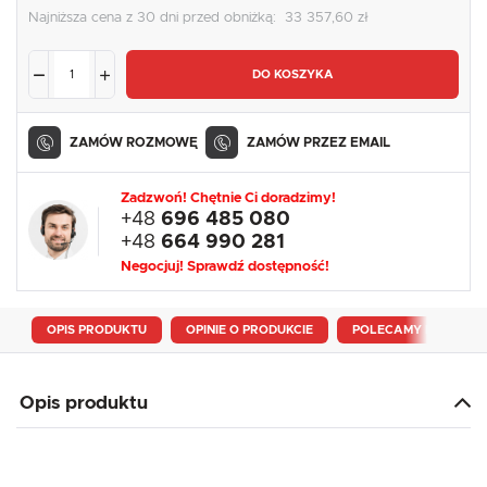
Najniższa cena z 30 dni przed obniżką:
33 357,60 zł
DO KOSZYKA
ZAMÓW ROZMOWĘ
ZAMÓW PRZEZ EMAIL
Zadzwoń! Chętnie Ci doradzimy!
+48
696 485 080
+48
664 990 281
Negocjuj! Sprawdź dostępność!
OPIS PRODUKTU
OPINIE O PRODUKCIE
POLECAMY RÓWNIEŻ
Opis produktu