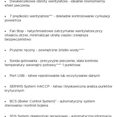
Dwukierunkowe obroty wentylatora - idealnie równomierny
efekt pieczenia
7 prędkości wentylatora*** - dokładne kontrolowanie cyrkulacji
powietrza
Fan Stop - natychmiastowe zatrzymanie wentylatora przy
otwarciu drzwi, minimalizuje utratę ciepła i zwiększa
bezpieczeństwo
Prysznic ręczny - zewnętrzne źródło wody****
Sonda gotowania - precyzyjne pieczenie, stała kontrola
temperatury wewnątrz potrawy**** 1 punktowa
Port USB - łatwe rejestrowanie lub wczytywanie danych
SERWIS System HACCP - łatwa i błyskawiczna analiza punktów
krytycznych
BCS (Boiler Control System)* - automatyczny system
sterowania i kontroli bojlera
SDS System diagnostyki serwisowej - automatyczna informacja