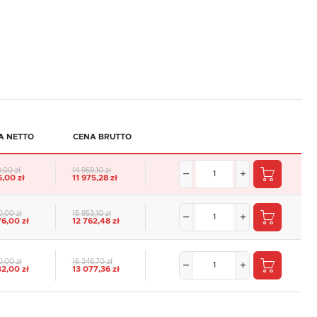
A NETTO
CENA BRUTTO
0,00 zł
14 969,10 zł
6,00 zł
11 975,28 zł
0,00 zł
15 953,10 zł
76,00 zł
12 762,48 zł
0,00 zł
16 346,70 zł
32,00 zł
13 077,36 zł