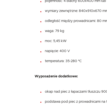
pojemność: 4 blachy 600x400 mm lub
wymiary zewnętrzne: 840x910x670 m
odległość między prowadnicami: 80 
waga: 79 kg
moc: 5,45 kW
napięcie: 400 V
temperatura: 35-280 °C
Wyposażenie dodatkowe:
okap nad piec z łapaczami tłuszczu 9
podstawa pod piec z prowadnicami na 