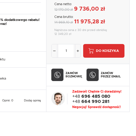
Cena netto:
9 736,00 zł
12 170,00 zł
Cena brutto:
5% dodatkowego rabatu!
11 975,28 zł
14 969,10 zł
raz!
Najniższa cena z 30 dni przed obniżką:
12 349,20 zł
DO KOSZYKA
uktu
ZAMÓW
ZAMÓW
ROZMOWĘ
PRZEZ EMAIL
owka
Zadzwoń! Chętnie Ci doradzimy!
+48
696 485 080
Opinii: 0
Dodaj opinię
+48
664 990 281
Negocjuj! Sprawdź dostępność!