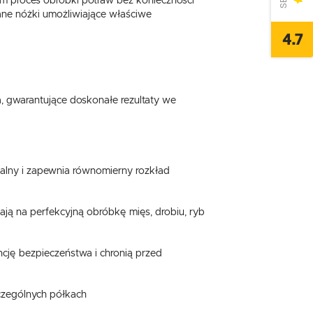
 proces obróbki potraw bez konieczności
ne nóżki umożliwiające właściwe
4.7
a, gwarantujące doskonałe rezultaty we
alny i zapewnia równomierny rozkład
ją na perfekcyjną obróbkę mięs, drobiu, ryb
cję bezpieczeństwa i chronią przed
czególnych półkach
,