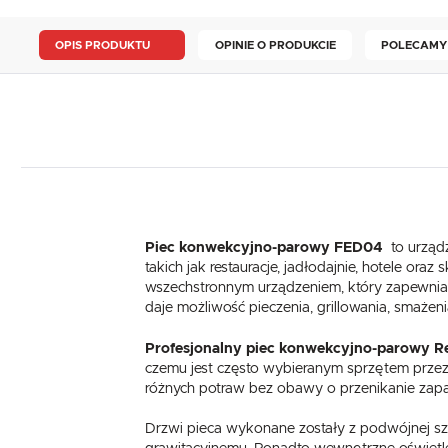
OPIS PRODUKTU
OPINIE O PRODUKCIE
POLECAMY
Piec konwekcyjno-parowy FED04
to urząd
takich jak restauracje, jadłodajnie, hotele or
wszechstronnym urządzeniem, który zapewnia 
daje możliwość pieczenia, grillowania, smażeni
Profesjonalny piec konwekcyjno-parowy Re
czemu jest często wybieranym sprzętem przez
różnych potraw bez obawy o przenikanie zap
Drzwi pieca wykonane zostały z podwójnej szy