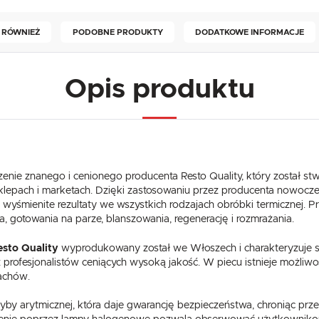
 RÓWNIEŻ
PODOBNE PRODUKTY
DODATKOWE INFORMACJE
Opis produktu
zenie znanego i cenionego producenta Resto Quality, który został st
az sklepach i marketach. Dzięki zastosowaniu przez producenta nowocz
wyśmienite rezultaty we wszystkich rodzajach obróbki termicznej.
a, gotowania na parze, blanszowania, regenerację i rozmrażania.
sto Quality
wyprodukowany został we Włoszech i charakteryzuje się
 profesjonalistów ceniących wysoką jakość. W piecu istnieje możli
achów.
by arytmicznej, która daje gwarancję bezpieczeństwa, chroniąc prz