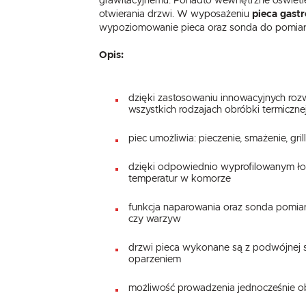
grawitacyjnemu. Ponadto wewnętrzne oświet
otwierania drzwi. W wyposażeniu
pieca gast
wypoziomowanie pieca oraz sonda do pomiaru
Opis:
dzięki zastosowaniu innowacyjnych rozw
wszystkich rodzajach obróbki termiczne
piec umożliwia: pieczenie, smażenie, gr
dzięki odpowiednio wyprofilowanym ło
temperatur w komorze
funkcja naparowania oraz sonda pomiar
czy warzyw
drzwi pieca wykonane są z podwójnej s
oparzeniem
możliwość prowadzenia jednocześnie o