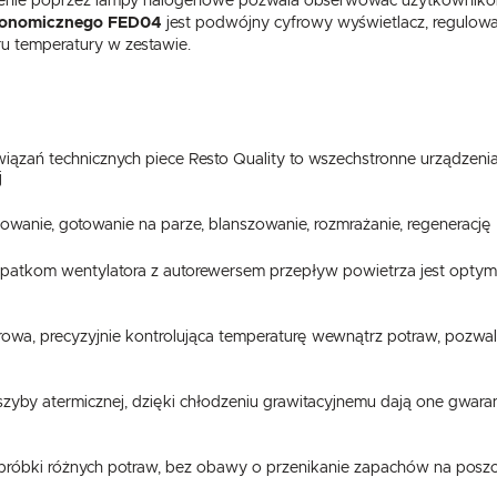
lenie poprzez lampy halogenowe pozwala obserwować użytkownikom
ronomicznego FED04
jest podwójny cyfrowy wyświetlacz, regulowa
 temperatury w zestawie.
iązań technicznych piece Resto Quality to wszechstronne urządzeni
j
illowanie, gotowanie na parze, blanszowanie, rozmrażanie, regenerację
USTAWIENIA
patkom wentylatora z autorewersem przepływ powietrza jest optym
Szanujemy Twoją prywatność. Możesz zmienić ustawienia cookies lub zaakceptować je
owa, precyzyjnie kontrolująca temperaturę wewnątrz potraw, pozwala
wszystkie. W dowolnym momencie możesz dokonać zmiany swoich ustawień.
USTAWIENIA REGIONALNE
zyby atermicznej, dzięki chłodzeniu grawitacyjnemu dają one gwaran
Niezbędne
Lokalizacja
Niezbędne pliki cookies służą do prawidłowego funkcjonowania strony internetowej i umożliwiają Ci
Polska
komfortowe korzystanie z oferowanych przez nas usług.
Pliki cookies odpowiadają na podejmowane przez Ciebie działania w celu m.in. dostosowania Twoich
bróbki różnych potraw, bez obawy o przenikanie zapachów na posz
Więcej
Język
ustawień preferencji prywatności, logowania czy wypełniania formularzy. Dzięki plikom cookies strona
z której korzystasz, może działać bez zakłóceń.