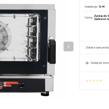
UX
WHIRLPOOL
YATO GASTRO
PROFESSIONAL
Gwarancja:
12 M
Zyskaj do 
Cechy:
Zadzwoń te
Zobacz opis prod
Dodaj do sch