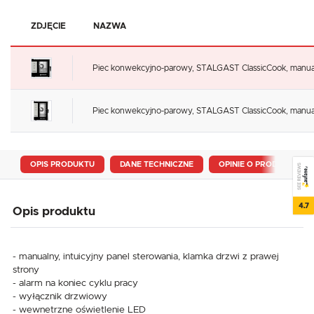
ZDJĘCIE
NAZWA
Piec konwekcyjno-parowy, STALGAST ClassicCook, manual
Piec konwekcyjno-parowy, STALGAST ClassicCook, manualn
OPIS PRODUKTU
DANE TECHNICZNE
OPINIE O PRODUKCIE
SEE REVIEWS
4.7
Opis produktu
- manualny, intuicyjny panel sterowania, klamka drzwi z prawej
strony
- alarm na koniec cyklu pracy
- wyłącznik drzwiowy
- wewnetrzne oświetlenie LED