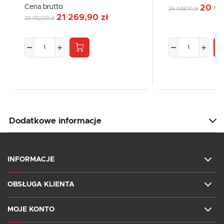
Cena brutto:
20 04
26 408,10 zł
21 269,90 zł
28 782,00 zł
Dodatkowe informacje
INFORMACJE
OBSŁUGA KLIENTA
MOJE KONTO