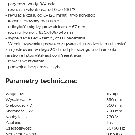
- przyłacze wody 3/4 cala
- regulacja wilgotności od 0 do 100 %
- regulacja czasu od 0–120 minut i tryb non-stop
- komin sterowany manualnie
- odległość między prowadnicami ~ 67 mm
- rozmiar komory 620x405x545 mm
- sygnalizacja Led - temp., czas i nawilżania
- W celu uzyskaniu uprawnień z gwarancji, urządzenie musi zostać
zarejestrowane w ciągu 30 dni od pierwszego uruchomienia
na stronie https://stalgast.com/rejestracja
- rewers wentylatora
- podwójna, bezpieczna szyba
Parametry techniczne:
Waga - M
112 kg
Wysokość - H
850 mm
Głębokość - D
960 mm
Szerokość - W
790 mm
Napięcie - U
230 V
Zasilanie
Tak
Częstotliwość
50/60 Hz
Moc elektryczna
0.65 kW