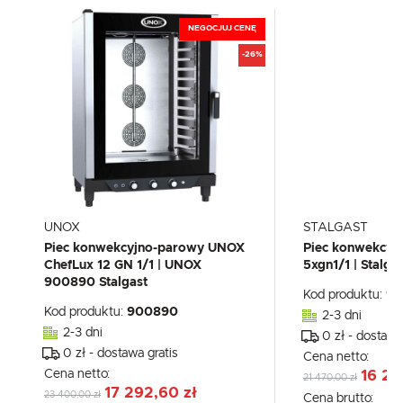
NEGOCJUJ CENĘ
-26%
UNOX
STALGAST
Piec konwekcyjno-parowy UNOX
Piec konwekcyj
ChefLux 12 GN 1/1 | UNOX
5xgn1/1 | Stalg
900890 Stalgast
Kod produktu:
91
Kod produktu:
900890
2-3 dni
2-3 dni
0 zł - dostawa
0 zł - dostawa gratis
Cena netto:
Cena netto:
16 29
21 470,00 zł
17 292,60 zł
23 400,00 zł
Cena brutto: