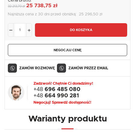
Cena brutto:
25 738,75 zł
32 213,70 zł
Najniższa cena z 30 dni przed obniżką:
25 296,50 zł
DO KOSZYKA
NEGOCJUJ CENĘ
ZAMÓW ROZMOWĘ
ZAMÓW PRZEZ EMAIL
Zadzwoń! Chętnie Ci doradzimy!
+48
696 485 080
+48
664 990 281
Negocjuj! Sprawdź dostępność!
Warianty produktu