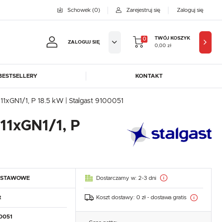
Schowek
(0)
Zarejestruj się
Zaloguj się
TWÓJ KOSZYK
0
ZALOGUJ SIĘ
0,00 zł
BESTSELLERY
KONTAKT
jestruj się
xGN1/1, P 18.5 kW | Stalgast 9100051
BYFAL
BREMA ICE MAKERS
11xGN1/1, P
KOWE KORZYŚCI:
DORA-METAL
EGAZ
GASTROPRODUKT
GREDIL
ji zamówień
ICE HORIZON
INSTANCO
w
LOZAMET
LENARI
adzania swoich danych przy kolejnych zakupach
Dostarczamy w:
2-3 dni
DSTAWOWE
OHAUS
POTIS
abatów i kuponów promocyjnych
ROBOT COUPE
ROLLER GRILL
Koszt dostawy:
0 zł - dostawa gratis
t
SAYL
SCOTSMAN
J SIĘ
0051