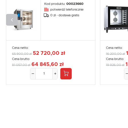
Kod produktu:
00023660
potwierdź telefonicznie
0 zł - dostawa gratis
Cena netto:
Cena netto:
52 720,00 zł
65 900,00 zł
16 200,00 zł
Cena brutto:
Cena brutto:
64 845,60 zł
1
81 057,00 zł
19 926,00 zł