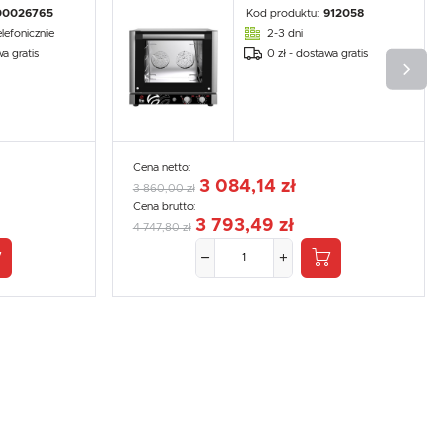
00026765
Kod produktu:
912058
lefonicznie
2-3 dni
wa gratis
0 zł - dostawa gratis
Cena netto:
3 084,14 zł
3 860,00 zł
Cena brutto:
3 793,49 zł
4 747,80 zł