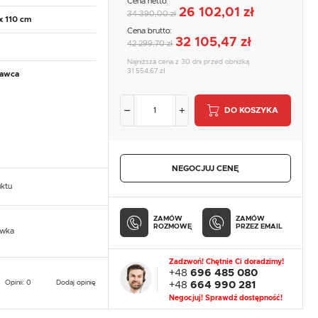
Cena netto:
26 102,01 zł
34 390,00 zł
x 110 cm
Cena brutto:
32 105,47 zł
42 299,70 zł
Najniższa cena z 30 dni przed obniżką:
31 554,67 zł
tawca
DO KOSZYKA
NEGOCJUJ CENĘ
uktu
ZAMÓW
ZAMÓW
ROZMOWĘ
PRZEZ EMAIL
owka
Zadzwoń! Chętnie Ci doradzimy!
+48
696 485 080
Opinii: 0
Dodaj opinię
+48
664 990 281
Negocjuj! Sprawdź dostępność!