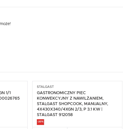
omoże!
STALGAST
N 1/1
GASTRONOMICZNY PIEC
O 00026765
KONWEKCYJNY Z NAWILŻANIEM,
STALGAST SHOPCOOK, MANUALNY,
4X430X340/4XGN 2/3, P 3.1 KW |
STALGAST 912058
-20%