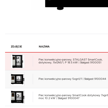
ZDJĘCIE
NAZWA
Piec konwekcyjno-parowy, STALGAST SmartCook,
dotykowy, 11xGN1/1, P 18.5 kW | Stalgast 9100051
Piec konwekcyjno-parowy 5xgn1/1 | Stalgast 9100044
Piec konwekcyjno-parowy SmartCook dotykowy 7xgn1
moc 10.2 kW | Stalgast 9100047