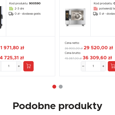
Kod produktu:
900590
Kod produktu:
2-3 dni
potwierdź te
0 zł - dostawa gratis
0 zł - dosta
Cena netto:
11 971,80 zł
29 520,00 zł
36 900,00 zł
Cena brutto:
4 725,31 zł
36 309,60 zł
45 387,00 zł
Podobne produkty