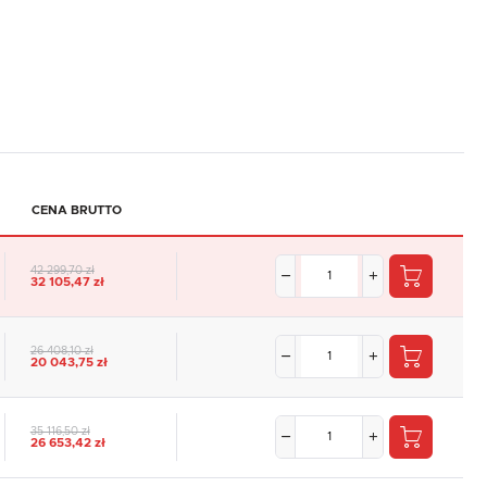
CENA BRUTTO
42 299,70 zł
32 105,47 zł
26 408,10 zł
20 043,75 zł
35 116,50 zł
26 653,42 zł