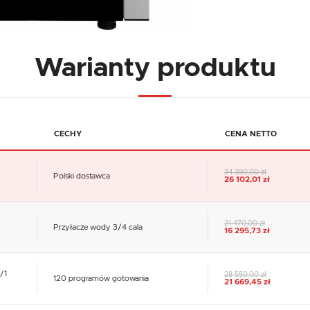
Warianty produktu
CECHY
CENA NETTO
34 390,00 zł
Polski dostawca
26 102,01 zł
21 470,00 zł
Przyłacze wody 3/4 cala
16 295,73 zł
/1
28 550,00 zł
120 programów gotowania
21 669,45 zł