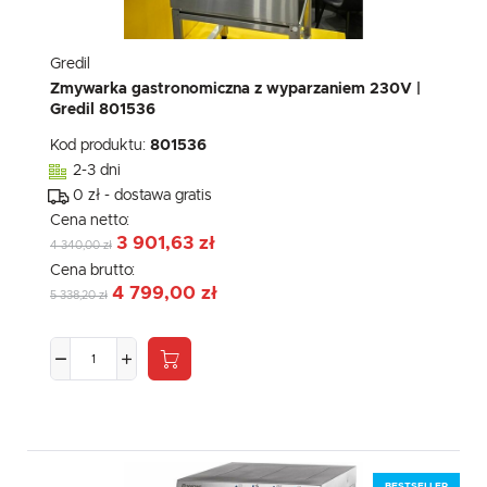
Gredil
Zmywarka gastronomiczna z wyparzaniem 230V |
Gredil 801536
Kod produktu:
801536
2-3 dni
0 zł - dostawa gratis
Cena netto:
3 901,63 zł
4 340,00 zł
Cena brutto:
4 799,00 zł
5 338,20 zł
BESTSELLER