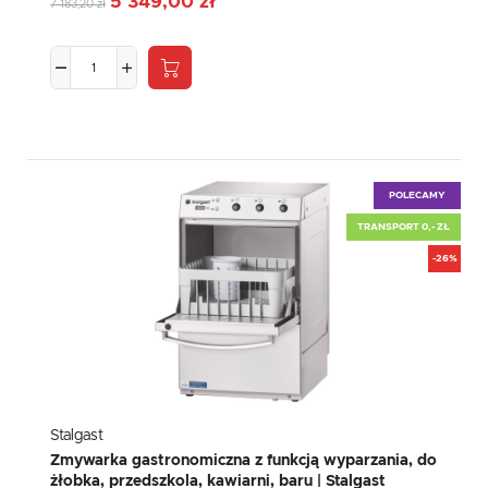
5 349,00 zł
7 183,20 zł
POLECAMY
TRANSPORT 0,- ZŁ
-26%
Stalgast
Zmywarka gastronomiczna z funkcją wyparzania, do
żłobka, przedszkola, kawiarni, baru | Stalgast