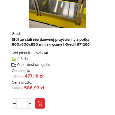
Gredil
Stół ze stali nierdzewnej przyścienny z półką
600x600x850 mm skręcany | Gredil 671266
Kod produktu:
671266
2-3 dni
0 zł - dostawa gratis
Cena netto:
477,18 zł
495,00 zł
Cena brutto:
586,93 zł
608,85 zł