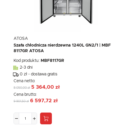
ATOSA
Szafa chłodnicza nierdzewna 1240L GN2/1 | MBF
8117GR ATOSA
Kod produktu:
MBF8117GR
2-3 dni
0 zł - dostawa gratis
Cena netto:
5 364,00 zł
8 050,00 zł
Cena brutto:
6 597,72 zł
9 901,50 zł