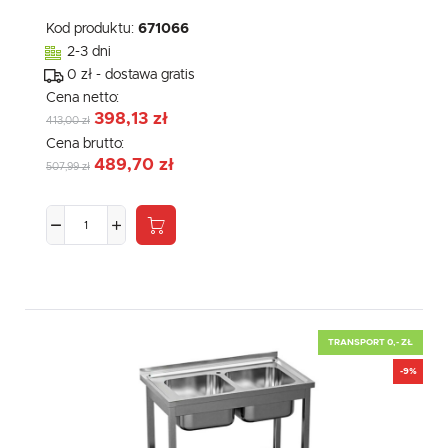
Kod produktu:
671066
2-3 dni
0 zł - dostawa gratis
Cena netto:
398,13 zł
413,00 zł
Cena brutto:
489,70 zł
507,99 zł
TRANSPORT 0,- ZŁ
-9%