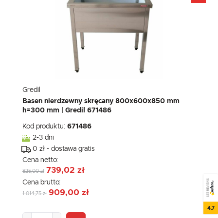
Gredil
Basen nierdzewny skręcany 800x600x850 mm
h=300 mm | Gredil 671486
Kod produktu:
671486
2-3 dni
0 zł - dostawa gratis
Cena netto:
739,02 zł
825,00 zł
SEE REVIEWS
Cena brutto:
909,00 zł
1 014,75 zł
4.7