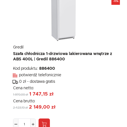
-11%
Gredil
Szafa chłodnicza 1-drzwiowa lakierowana wnętrze z
ABS 400L | Gredil 886400
Kod produktu:
886400
potwierdź telefonicznie
0 zł - dostawa gratis
Cena netto:
1 747,15 zł
1 970,00 zł
Cena brutto:
2 149,00 zł
2 423,10 zł