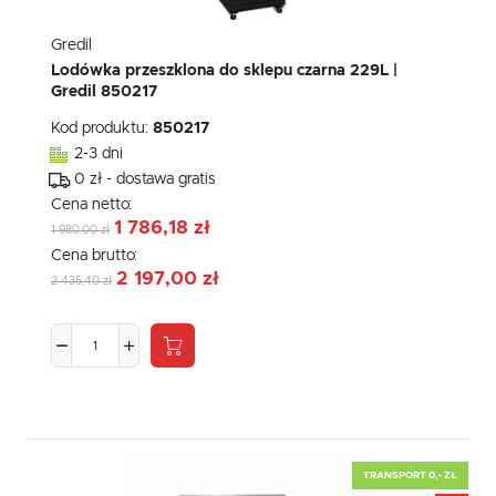
Gredil
Lodówka przeszklona do sklepu czarna 229L |
Gredil 850217
Kod produktu:
850217
2-3 dni
0 zł - dostawa gratis
Cena netto:
1 786,18 zł
1 980,00 zł
Cena brutto:
2 197,00 zł
2 435,40 zł
TRANSPORT 0,- ZŁ