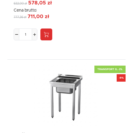
578,05 zł
632,00 zł
Cena brutto:
711,00 zł
777,36 zł
TRANSPORT 0,- ZŁ
-9%