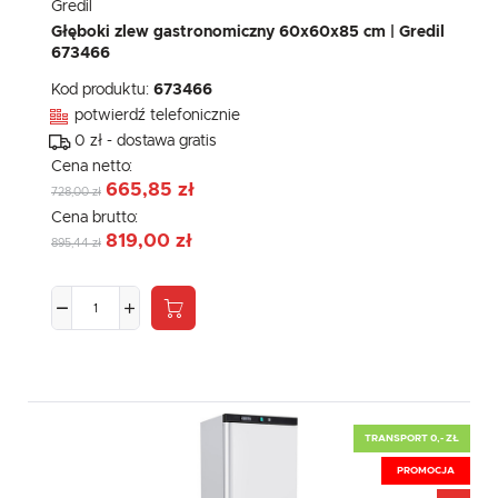
Gredil
Głęboki zlew gastronomiczny 60x60x85 cm | Gredil
673466
Kod produktu:
673466
potwierdź telefonicznie
0 zł - dostawa gratis
Cena netto:
665,85 zł
728,00 zł
Cena brutto:
819,00 zł
895,44 zł
TRANSPORT 0,- ZŁ
PROMOCJA