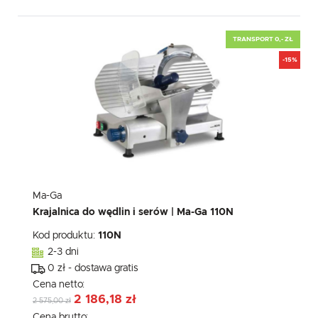
TRANSPORT 0,- ZŁ
-15%
Ma-Ga
Krajalnica do wędlin i serów | Ma-Ga 110N
Kod produktu:
110N
2-3 dni
0 zł - dostawa gratis
Cena netto:
2 186,18 zł
2 575,00 zł
Cena brutto: