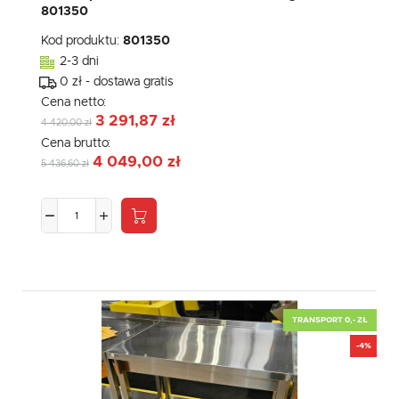
801350
Kod produktu:
801350
2-3 dni
0 zł - dostawa gratis
Cena netto:
3 291,87 zł
4 420,00 zł
Cena brutto:
4 049,00 zł
5 436,60 zł
TRANSPORT 0,- ZŁ
-4%