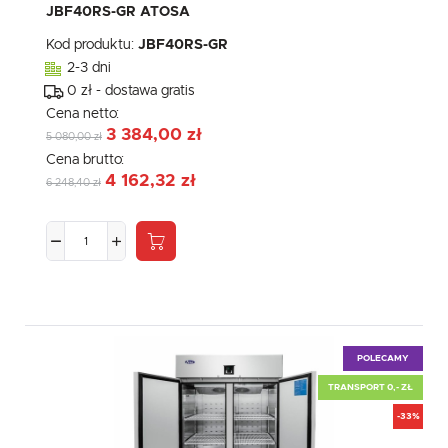
JBF40RS-GR ATOSA
Kod produktu:
JBF40RS-GR
2-3 dni
0 zł - dostawa gratis
Cena netto:
3 384,00 zł
5 080,00 zł
Cena brutto:
4 162,32 zł
6 248,40 zł
POLECAMY
TRANSPORT 0,- ZŁ
-33%