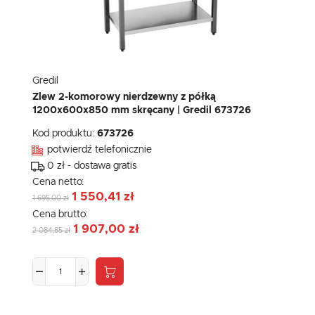
Gredil
Zlew 2-komorowy nierdzewny z półką
1200x600x850 mm skręcany | Gredil 673726
Kod produktu:
673726
potwierdź telefonicznie
0 zł - dostawa gratis
Cena netto:
1 550,41 zł
1 695,00 zł
Cena brutto:
1 907,00 zł
2 084,85 zł