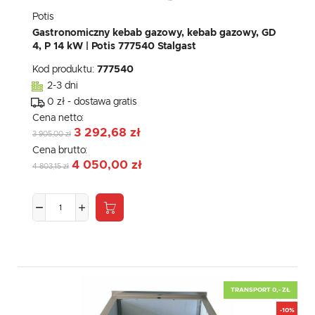
Potis
Gastronomiczny kebab gazowy, kebab gazowy, GD
4, P 14 kW | Potis 777540 Stalgast
Kod produktu:
777540
2-3 dni
0 zł - dostawa gratis
Cena netto:
3 292,68 zł
3 905,00 zł
Cena brutto:
4 050,00 zł
4 803,15 zł
TRANSPORT 0,- ZŁ
-10%