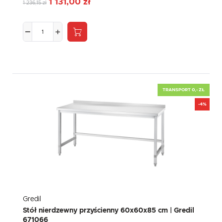
1 131,00 zł
komunikatów mediów społecznościowych.
1 236,15 zł
TRANSPORT 0,- ZŁ
-4%
Gredil
Stół nierdzewny przyścienny 60x60x85 cm | Gredil
671066