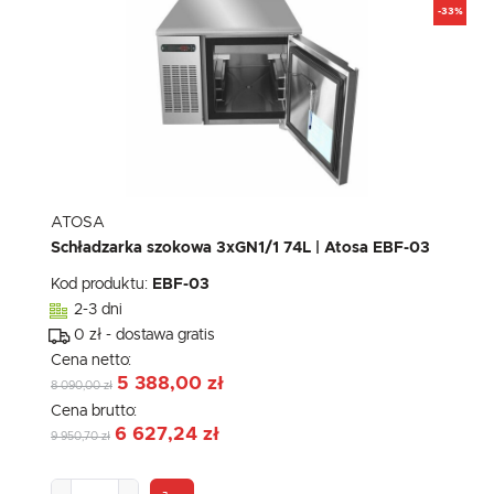
-33%
ATOSA
Schładzarka szokowa 3xGN1/1 74L | Atosa EBF-03
Kod produktu:
EBF-03
2-3 dni
0 zł - dostawa gratis
Cena netto:
5 388,00 zł
8 090,00 zł
Cena brutto:
6 627,24 zł
9 950,70 zł