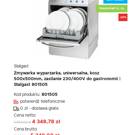
TRANSPORT 0,- ZŁ
-26%
Stalgast
Zmywarka wyparzarka, uniwersalna, kosz
500x500mm, zasilanie 230/400V do gastronomii |
Stalgast 801505
Kod produktu:
801505
potwierdź telefonicznie
0 zł - dostawa gratis
Cena netto:
4 348,78 zł
5 840,00 zł
Cena brutto: