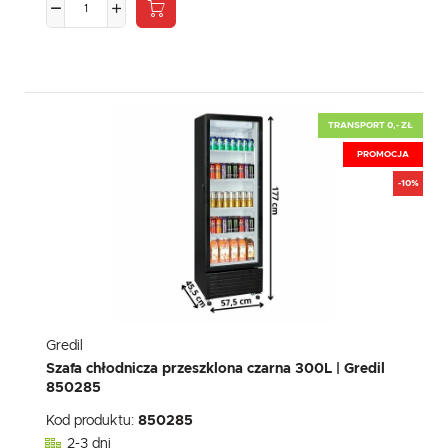
TRANSPORT 0,- ZŁ
PROMOCJA
-10%
Gredil
Szafa chłodnicza przeszklona czarna 300L | Gredil
850285
Kod produktu:
850285
2-3 dni