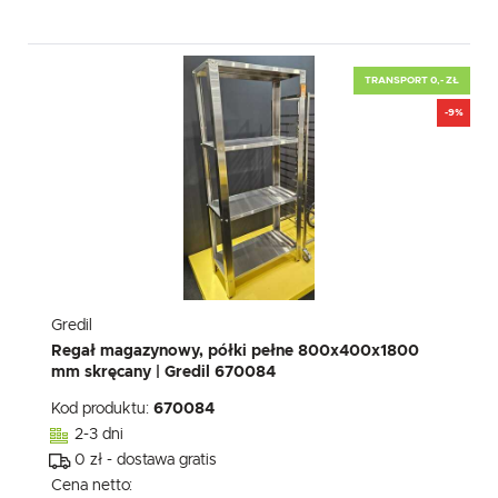
TRANSPORT 0,- ZŁ
-9%
Gredil
Regał magazynowy, półki pełne 800x400x1800
mm skręcany | Gredil 670084
Kod produktu:
670084
2-3 dni
0 zł - dostawa gratis
Cena netto: