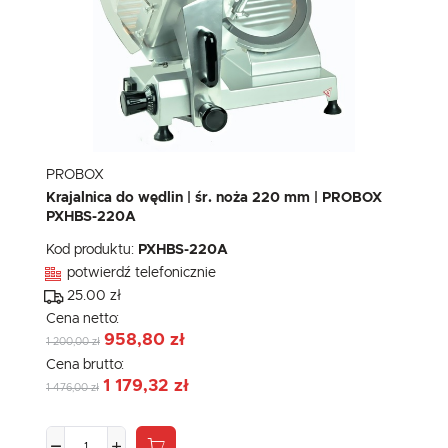
PROBOX
Krajalnica do wędlin | śr. noża 220 mm | PROBOX
PXHBS-220A
Kod produktu:
PXHBS-220A
potwierdź telefonicznie
25.00 zł
Cena netto:
958,80 zł
1 200,00 zł
Cena brutto:
1 179,32 zł
1 476,00 zł