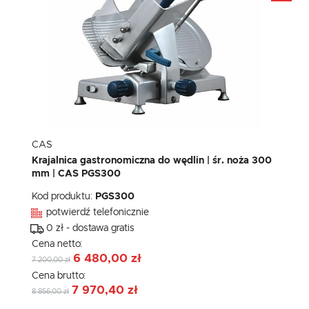
CAS
Krajalnica gastronomiczna do wędlin | śr. noża 300
mm | CAS PGS300
Kod produktu:
PGS300
potwierdź telefonicznie
0 zł - dostawa gratis
Cena netto:
6 480,00 zł
7 200,00 zł
Cena brutto:
7 970,40 zł
8 856,00 zł