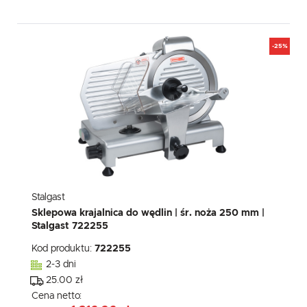
-25%
Stalgast
Sklepowa krajalnica do wędlin | śr. noża 250 mm |
Stalgast 722255
Kod produktu:
722255
2-3 dni
25.00 zł
Cena netto: