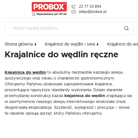
22 77 33 894
USTAWIENIA REGIONALNE
sklep@probox.pl
Lokalizacja
Polska
Strona główna
Krajalnice do wędlin i sera
Krajalnice do wę
Język
Krajalnice do wędlin ręczne
USTAWIENIA
polski
Waluta
Szanujemy Twoją prywatność. Możesz zmienić ustawienia cookies l
Krajalnica do wędlin
to absolutny niezbędnik każdego sklepu
Polski złoty (PLN)
zaakceptować je wszystkie. W dowolnym momencie możesz doko
spożywczego oraz lokalu o charakterze gastronomicznym.
zmiany swoich ustawień.
Oferujemy Państwu doskonale zaprojektowane krajalnice,
prezentujące najwyższe standardy wykonania. Dzięki starannie
ZAPISZ
przemyślanej konstrukcji każda
krajalnica do wędlin
znajdująca się
Niezbędne
w asortymencie naszego sklepu internetowego doskonale znosi
długotrwałą eksploatację. Szybkość, wydajność i precyzja – słowa
Niezbędne pliki cookies służą do prawidłowego funkcjonowania strony internet
te idealnie opisują sprzęt, który Państwu oferujemy.
i umożliwiają Ci komfortowe korzystanie z oferowanych przez nas usług.
Pliki cookies odpowiadają na podejmowane przez Ciebie działania w celu m.in.
Więcej
dostosowania Twoich ustawień preferencji prywatności, logowania czy wypełnia
formularzy. Dzięki plikom cookies strona, z której korzystasz, może działać bez
zakłóceń.