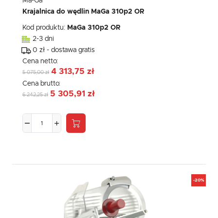
Ma-Ga
Krajalnica do wędlin MaGa 310p2 OR
Kod produktu:
MaGa 310p2 OR
2-3 dni
0 zł - dostawa gratis
Cena netto:
4 313,75 zł
5 075,00 zł
Cena brutto:
5 305,91 zł
6 242,25 zł
-20%