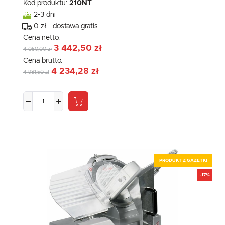
Kod produktu:
210NT
2-3 dni
0 zł - dostawa gratis
Cena netto:
3 442,50 zł
4 050,00 zł
Cena brutto:
4 234,28 zł
4 981,50 zł
PRODUKT Z GAZETKI
-17%