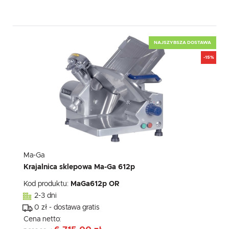
NAJSZYBSZA DOSTAWA
-15%
Ma-Ga
Krajalnica sklepowa Ma-Ga 612p
Kod produktu:
MaGa612p OR
2-3 dni
0 zł - dostawa gratis
Cena netto: