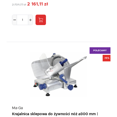
2 161,11 zł
2 704,77 zł
POLECAMY
-15%
Ma-Ga
Krajalnica sklepowa do żywności nóż ⌀300 mm |