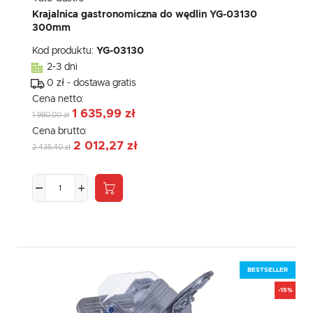
Krajalnica gastronomiczna do wędlin YG-03130
300mm
Kod produktu:
YG-03130
2-3 dni
0 zł - dostawa gratis
Cena netto:
1 635,99 zł
1 980,00 zł
Cena brutto:
2 012,27 zł
2 435,40 zł
BESTSELLER
-15%