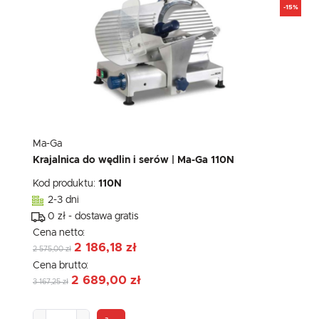
-15%
Ma-Ga
Krajalnica do wędlin i serów | Ma-Ga 110N
Kod produktu:
110N
2-3 dni
0 zł - dostawa gratis
Cena netto:
2 186,18 zł
2 575,00 zł
Cena brutto:
2 689,00 zł
3 167,25 zł